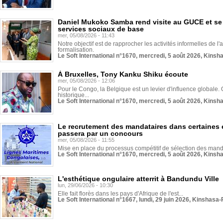
Daniel Mukoko Samba rend visite au GUCE et se
services sociaux de base
mer, 05/08/2026 - 11:43
Notre objectif est de rapprocher les activités informelles de l'
formalisation.
Le Soft International n°1670, mercredi, 5 août 2026, Kinsh
À Bruxelles, Tony Kanku Shiku écoute
mer, 05/08/2026 - 12:06
Pour le Congo, la Belgique est un levier d'influence globale. O
historique...
Le Soft International n°1670, mercredi, 5 août 2026, Kinsh
Le recrutement des mandataires dans certaines 
passera par un concours
mer, 05/08/2026 - 11:55
Mise en place du processus compétitif de sélection des manda
Le Soft International n°1670, mercredi, 5 août 2026, Kinsh
L'esthétique ongulaire atterrit à Bandundu Ville
lun, 29/06/2026 - 10:30
Elle fait florès dans les pays d'Afrique de l'est...
Le Soft International n°1667, lundi, 29 juin 2026, Kinshasa-