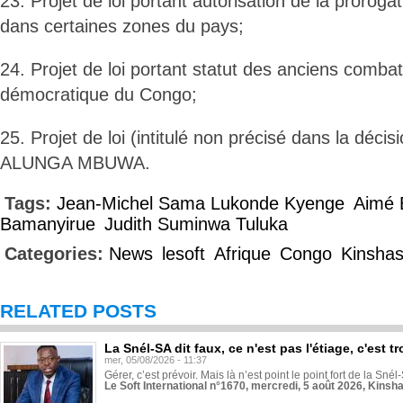
23. Projet de loi portant autorisation de la prorogat
dans certaines zones du pays;
24. Projet de loi portant statut des anciens comba
démocratique du Congo;
25. Projet de loi (intitulé non précisé dans la décisio
ALUNGA MBUWA.
Tags:
Jean-Michel Sama Lukonde Kyenge
Aimé 
Bamanyirue
Judith Suminwa Tuluka
Categories:
News
lesoft
Afrique
Congo
Kinsha
RELATED POSTS
La Snél-SA dit faux, ce n'est pas l'étiage, c'est
mer, 05/08/2026 - 11:37
Gérer, c’est prévoir. Mais là n’est point le point fort de la Sn
Le Soft International n°1670, mercredi, 5 août 2026, Kinsh