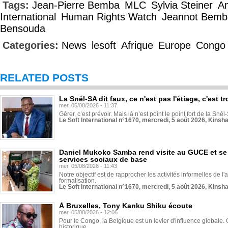
Tags:
Jean-Pierre Bemba
MLC
Sylvia Steiner
A
International
Human Rights Watch
Jeannot Bemb
Bensouda
Categories:
News
lesoft
Afrique
Europe
Congo
RELATED POSTS
La Snél-SA dit faux, ce n'est pas l'étiage, c'est
mer, 05/08/2026 - 11:37
Gérer, c’est prévoir. Mais là n’est point le point fort de la Sn
Le Soft International n°1670, mercredi, 5 août 2026, Kinsh
Daniel Mukoko Samba rend visite au GUCE et se
services sociaux de base
mer, 05/08/2026 - 11:43
Notre objectif est de rapprocher les activités informelles de l'
formalisation.
Le Soft International n°1670, mercredi, 5 août 2026, Kinsh
À Bruxelles, Tony Kanku Shiku écoute
mer, 05/08/2026 - 12:06
Pour le Congo, la Belgique est un levier d'influence globale. O
historique...