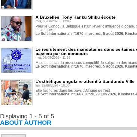
À Bruxelles, Tony Kanku Shiku écoute
mer, 05/08/2026 - 12:06
Pour le Congo, la Belgique est un levier d'influence globale. O
historique...
Le Soft International n°1670, mercredi, 5 août 2026, Kinsh
Le recrutement des mandataires dans certaines 
passera par un concours
mer, 05/08/2026 - 11:55
Mise en place du processus compétitif de sélection des manda
Le Soft International n°1670, mercredi, 5 août 2026, Kinsh
L'esthétique ongulaire atterrit à Bandundu Ville
lun, 29/06/2026 - 10:30
Elle fait florès dans les pays d'Afrique de l'est...
Le Soft International n°1667, lundi, 29 juin 2026, Kinshasa-
Displaying 1 - 5 of 5
ABOUT AUTHOR