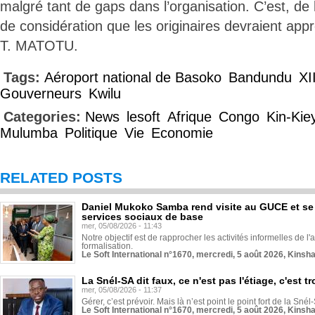
malgré tant de gaps dans l’organisation. C’est, de l
de considération que les originaires devraient appr
T. MATOTU.
Tags:
Aéroport national de Basoko
Bandundu
XI
Gouverneurs
Kwilu
Categories:
News
lesoft
Afrique
Congo
Kin-Kie
Mulumba
Politique
Vie
Economie
RELATED POSTS
Daniel Mukoko Samba rend visite au GUCE et se
services sociaux de base
mer, 05/08/2026 - 11:43
Notre objectif est de rapprocher les activités informelles de l'
formalisation.
Le Soft International n°1670, mercredi, 5 août 2026, Kinsh
La Snél-SA dit faux, ce n'est pas l'étiage, c'est
mer, 05/08/2026 - 11:37
Gérer, c’est prévoir. Mais là n’est point le point fort de la Sn
Le Soft International n°1670, mercredi, 5 août 2026, Kinsh