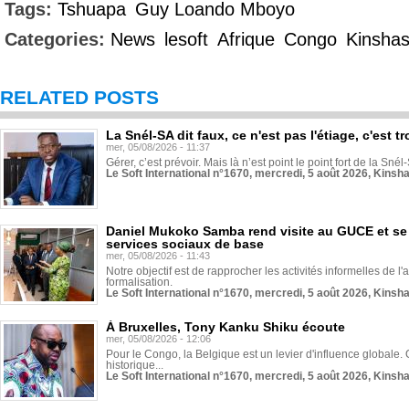
Tags:
Tshuapa
Guy Loando Mboyo
Categories:
News
lesoft
Afrique
Congo
Kinsha
RELATED POSTS
La Snél-SA dit faux, ce n'est pas l'étiage, c'est
mer, 05/08/2026 - 11:37
Gérer, c’est prévoir. Mais là n’est point le point fort de la Sn
Le Soft International n°1670, mercredi, 5 août 2026, Kinsh
Daniel Mukoko Samba rend visite au GUCE et se
services sociaux de base
mer, 05/08/2026 - 11:43
Notre objectif est de rapprocher les activités informelles de l'
formalisation.
Le Soft International n°1670, mercredi, 5 août 2026, Kinsh
À Bruxelles, Tony Kanku Shiku écoute
mer, 05/08/2026 - 12:06
Pour le Congo, la Belgique est un levier d'influence globale. O
historique...
Le Soft International n°1670, mercredi, 5 août 2026, Kinsh