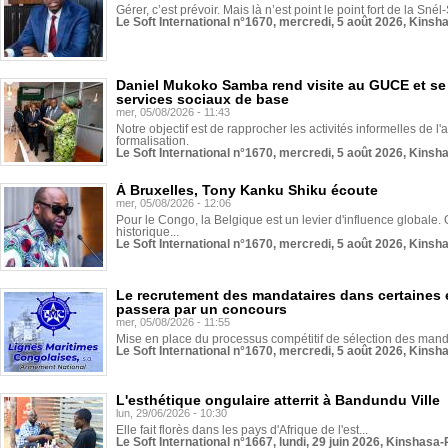
Gérer, c’est prévoir. Mais là n’est point le point fort de la Sn
Le Soft International n°1670, mercredi, 5 août 2026, Kinsh
Daniel Mukoko Samba rend visite au GUCE et se
services sociaux de base
mer, 05/08/2026 - 11:43
Notre objectif est de rapprocher les activités informelles de l'
formalisation.
Le Soft International n°1670, mercredi, 5 août 2026, Kinsh
À Bruxelles, Tony Kanku Shiku écoute
mer, 05/08/2026 - 12:06
Pour le Congo, la Belgique est un levier d'influence globale. O
historique...
Le Soft International n°1670, mercredi, 5 août 2026, Kinsh
Le recrutement des mandataires dans certaines 
passera par un concours
mer, 05/08/2026 - 11:55
Mise en place du processus compétitif de sélection des manda
Le Soft International n°1670, mercredi, 5 août 2026, Kinsh
L'esthétique ongulaire atterrit à Bandundu Ville
lun, 29/06/2026 - 10:30
Elle fait florès dans les pays d'Afrique de l'est...
Le Soft International n°1667, lundi, 29 juin 2026, Kinshasa-