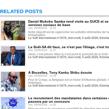
RELATED POSTS
Daniel Mukoko Samba rend visite au GUCE et se
services sociaux de base
mer, 05/08/2026 - 11:43
Notre objectif est de rapprocher les activités informelles de l'
formalisation.
Le Soft International n°1670, mercredi, 5 août 2026, Kinsh
La Snél-SA dit faux, ce n'est pas l'étiage, c'est
mer, 05/08/2026 - 11:37
Gérer, c’est prévoir. Mais là n’est point le point fort de la Sn
Le Soft International n°1670, mercredi, 5 août 2026, Kinsh
À Bruxelles, Tony Kanku Shiku écoute
mer, 05/08/2026 - 12:06
Pour le Congo, la Belgique est un levier d'influence globale. O
historique...
Le Soft International n°1670, mercredi, 5 août 2026, Kinsh
Le recrutement des mandataires dans certaines 
passera par un concours
mer, 05/08/2026 - 11:55
Mise en place du processus compétitif de sélection des manda