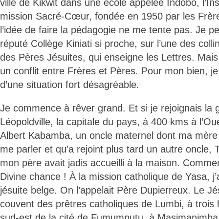
ville de Kikwit dans une école appelée Indobo, l’In
mission Sacré-Cœur, fondée en 1950 par les Frèr
l’idée de faire la pédagogie ne me tente pas. Je 
réputé Collège Kiniati si proche, sur l’une des coll
des Pères Jésuites, qui enseigne les Lettres. Mais 
un conflit entre Frères et Pères. Pour mon bien, je
d’une situation fort désagréable.
Je commence à rêver grand. Et si je rejoignais la g
Léopoldville, la capitale du pays, à 400 kms à l’Oue
Albert Kabamba, un oncle maternel dont ma mère 
me parler et qu’a rejoint plus tard un autre oncl
mon père avait jadis accueilli à la maison. Comment
Divine chance ! À la mission catholique de Yasa, j’
jésuite belge. On l’appelait Père Dupierreux. Le Jés
couvent des prêtres catholiques de Lumbi, à trois
sud-est de la cité de Fumumputu, à Masimanimba