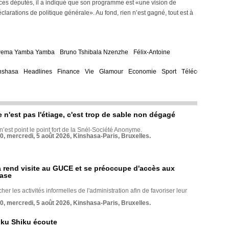
 ces députés, il a indiqué que son programme est «une vision de
arations de politique générale». Au fond, rien n’est gagné, tout est à
wema Yamba Yamba
Bruno Tshibala Nzenzhe
Félix-Antoine
nshasa
Headlines
Finance
Vie
Glamour
Economie
Sport
Télécom
e n'est pas l'étiage, c'est trop de sable non dégagé
 n’est point le point fort de la Snél-Société Anonyme.
70, mercredi, 5 août 2026, Kinshasa-Paris, Bruxelles.
rend visite au GUCE et se préoccupe d'accès aux
base
her les activités informelles de l'administration afin de favoriser leur
70, mercredi, 5 août 2026, Kinshasa-Paris, Bruxelles.
nku Shiku écoute