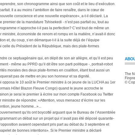
eprendre, son chronogramme ainsi que son coût et le lieu d’exécution.
rfait. Il a au moins l’ambition de faire renaître, dans le cœur de
uvelle conscience et une nouvelle espérance», a-t-il déclaré. La
 premier de la mandature Tshisekedi - n’est pas parfait ou, tout au
 programme n’approche-t-il pas la perfection? C’est tout de même un
ier ministre, économiste de renom et rompu en la matière, n’avait-il donc
ion et, du coup, s’en démarque-t-il à la suite déjà de l’équipe
ni celle du Président de la République, mais des plate-formes
aindre ce septuagénaire qui, en dépit de son air allègre, et qu’il est peu
ABOU
ment - même au PPRD qu’il dit être son parti politique -, portrait-robot
tés morales des deux plate-formes en coalition, étant tout aussi un
The Ne
querait pas de mettre en jeu son honneur et sa dignité.
Finpre
 opposa le 10 août le Premier ministre à ce jeune de la LUCHA au 1er
© Copy
ormais Hôtel Blazon Fleuve Congo) quand le jeune accroche le
inon je serai le premier à écrire sur mon compte Facebook ou Twitter
 ministre de répondre: «Attention, vous menacez d’écrire sur les
tention, jeune homme...»...
u Gouvernement qu’ils ont boycotté arguant que le Bureau de l’Assemblée
rogrammant un débat sur un projet qui n’avait pas été déposé quarante-
l’opposition avaient cependant pris part au débat du 3 septembre et
chapelet de bonnes intentions». Si le Premier ministre a déclaré