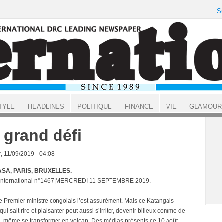
S
TYLE
HEADLINES
POLITIQUE
FINANCE
VIE
GLAMOUR
 grand défi
, 11/09/2019 - 04:08
SA, PARIS, BRUXELLES.
t International n°1467|MERCREDI 11 SEPTEMBRE 2019.
 le Premier ministre congolais l’est assurément. Mais ce Katangais
qui sait rire et plaisanter peut aussi s’irriter, devenir bilieux comme de
on, même se transformer en volcan. Des médias présents ce 10 août