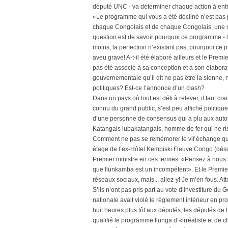
député UNC - va déterminer chaque action à entr
«Le programme qui vous a été décliné n’est pas pa
chaque Congolais et de chaque Congolais, une no
question est de savoir pourquoi ce programme - le
moins, la perfection n’existant pas, pourquoi ce
aveu grave! A-t-il été élaboré ailleurs et le Prem
pas été associé à sa conception et à son élaborat
gouvernementale qu’il dit ne pas être la sienne, 
politiques? Est-ce l’annonce d’un clash?
Dans un pays où tout est défi à relever, il faut cr
connu du grand public, s’est peu affiché politique
d’une personne de consensus qui a plu aux autori
Katangais lubakatangais, homme de fer qui ne ris
Comment ne pas se remémorer le vif échange qui
étage de l’ex-Hôtel Kempiski Fleuve Congo (dés
Premier ministre en ces termes: «Pensez à nous s
que Ilunkamba est un incompétent». Et le Premier
réseaux sociaux, mais... allez-y! Je m’en fous. At
S’ils n’ont pas pris part au vote d’investiture d
nationale avait violé le règlement intérieur en p
huit heures plus tôt aux députés, les députés de 
qualifié le programme Ilunga d’«irréaliste et de 