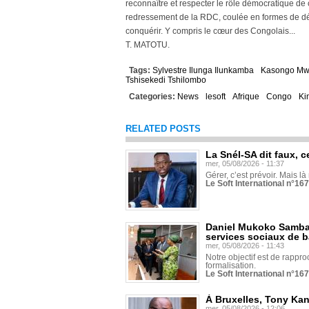
reconnaître et respecter le rôle démocratique de
redressement de la RDC, coulée en formes de décl
conquérir. Y compris le cœur des Congolais...
T. MATOTU.
Tags:
Sylvestre Ilunga Ilunkamba
Kasongo M
Tshisekedi Tshilombo
Categories:
News
lesoft
Afrique
Congo
Ki
RELATED POSTS
La Snél-SA dit faux, c
mer, 05/08/2026 - 11:37
Gérer, c’est prévoir. Mais là
Le Soft International n°16
Daniel Mukoko Samba 
services sociaux de 
mer, 05/08/2026 - 11:43
Notre objectif est de rapproc
formalisation.
Le Soft International n°16
À Bruxelles, Tony Ka
mer, 05/08/2026 - 12:06