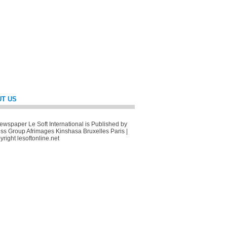
T US
wspaper Le Soft International is Published by
ss Group Afrimages Kinshasa Bruxelles Paris |
right lesoftonline.net