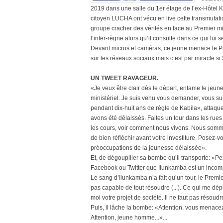
2019 dans une salle du 1er étage de l’ex-Hôtel
citoyen LUCHA ont vécu en live cette transmutat
groupe cracher des vérités en face au Premier min
l’inter-règne alors qu’il consulte dans ce qui lui 
Devant micros et caméras, ce jeune menace le Pre
sur les réseaux sociaux mais c’est par miracle si
UN TWEET RAVAGEUR.
«Je veux être clair dès le départ, entame le je
ministériel. Je suis venu vous demander, vous su
pendant dix-huit ans de règle de Kabila», attaq
avons été délaissés. Faites un tour dans les rue
les cours, voir comment nous vivons. Nous so
de bien réfléchir avant votre investiture. Posez-
préoccupations de la jeunesse délaissée».
Et, de dégoupiller sa bombe qu’il transporte: «P
Facebook ou Twitter que Ilunkamba est un incom
Le sang d’Ilunkamba n’a fait qu’un tour, le Premi
pas capable de tout résoudre (...). Ce qui me dép
moi votre projet de société. Il ne faut pas résoud
Puis, il lâche la bombe: «Attention, vous menacez 
Attention, jeune homme...»...