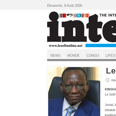
Aller au contenu principal
Dimanche, 9 Août 2026
NEWS
MONDE
CONGO
LIFES
ACCUEIL
Le
mer
KINSHA
Le Sof
Jovial,
lubakat 
traditi