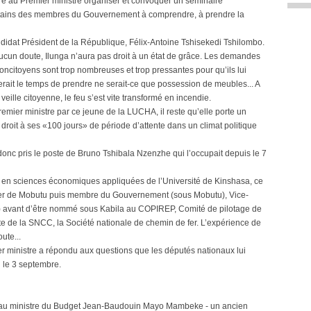
ndre au Premier ministre organiser et convoquer un séminaire
tains des membres du Gouvernement à comprendre, à prendre la
ndidat Président de la République, Félix-Antoine Tshisekedi Tshilombo.
aucun doute, Ilunga n’aura pas droit à un état de grâce. Les demandes
oncitoyens sont trop nombreuses et trop pressantes pour qu’ils lui
nerait le temps de prendre ne serait-ce que possession de meubles... A
eille citoyenne, le feu s’est vite transformé en incendie.
Premier ministre par ce jeune de la LUCHA, il reste qu’elle porte un
oit à ses «100 jours» de période d’attente dans un climat politique
onc pris le poste de Bruno Tshibala Nzenzhe qui l’occupait depuis le 7
en sciences économiques appliquées de l’Université de Kinshasa, ce
eiller de Mobutu puis membre du Gouvernement (sous Mobutu), Vice-
es) avant d’être nommé sous Kabila au COPIREP, Comité de pilotage de
ête de la SNCC, la Société nationale de chemin de fer. L’expérience de
ute...
er ministre a répondu aux questions que les députés nationaux lui
 le 3 septembre.
veau ministre du Budget Jean-Baudouin Mayo Mambeke - un ancien