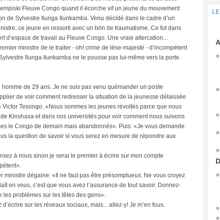
 Kempiski Fleuve Congo quand il écorche vif un jeune du mouvement
LE
ion de Sylvestre Ilunga Ilunkamba. Venu décidé dans le cadre d’un
istre, ce jeune en ressorti avec un brin de traumatisme. Ce fut dans
sert d’espace de travail au Fleuve Congo. Une vraie altercation...
A
mier ministre de le traiter - oh! crime de lèse-majesté - d’incompétent
 Sylvestre Ilunga Ilunkamba ne le pousse pas lui-même vers la porte.
une homme de 29 ans. Je ne suis pas venu quémander un poste
pplier de voir comment redresser la situation de la jeunesse délaissée
ue Victor Tesongo. «Nous sommes les jeunes révoltés parce que nous
s de Kinshasa et dans nos universités pour voir comment nous suivons
mmes le Congo de demain mais abandonnés». Puis: «Je vous demande
vous la question de savoir si vous serez en mesure de répondre aux
ensez à nous sinon je serai le premier à écrire sur mon compte
D
pétent».
er ministre dégaine: «Il ne faut pas être présomptueux. Ne vous croyez
laît en vous, c’est que vous avez l’assurance de tout savoir. Donnez-
re les problèmes sur les têtes des gens».
d’écrire sur les réseaux sociaux, mais... allez-y! Je m’en fous.