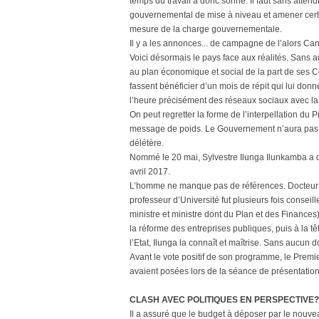
temps du travail a donc sonné. Il faut sans atte
gouvernemental de mise à niveau et amener cer
mesure de la charge gouvernementale.
Il y a les annonces... de campagne de l’alors Ca
Voici désormais le pays face aux réalités. Sans 
au plan économique et social de la part de ses C
fassent bénéficier d’un mois de répit qui lui don
l’heure précisément des réseaux sociaux avec la v
On peut regretter la forme de l’interpellation du 
message de poids. Le Gouvernement n’aura pas dr
délétère.
Nommé le 20 mai, Sylvestre Ilunga Ilunkamba a d
avril 2017.
L’homme ne manque pas de références. Docteur 
professeur d’Université fut plusieurs fois cons
ministre et ministre dont du Plan et des Financ
la réforme des entreprises publiques, puis à la t
l’Etat, Ilunga la connaît et maîtrise. Sans aucun do
Avant le vote positif de son programme, le Premi
avaient posées lors de la séance de présentation
CLASH AVEC POLITIQUES EN PERSPECTIVE?
Il a assuré que le budget à déposer par le nou