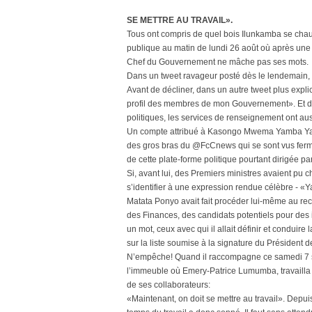
SE METTRE AU TRAVAIL».
Tous ont compris de quel bois Ilunkamba se chau
publique au matin de lundi 26 août où après une 
Chef du Gouvernement ne mâche pas ses mots.
Dans un tweet ravageur posté dès le lendemain, 
Avant de décliner, dans un autre tweet plus explic
profil des membres de mon Gouvernement». Et d’a
politiques, les services de renseignement ont aus
Un compte attribué à Kasongo Mwema Yamba Yamb
des gros bras du @FcCnews qui se sont vus ferme
de cette plate-forme politique pourtant dirigée p
Si, avant lui, des Premiers ministres avaient pu
s’identifier à une expression rendue célèbre - «
Matata Ponyo avait fait procéder lui-même au rec
des Finances, des candidats potentiels pour des 
un mot, ceux avec qui il allait définir et conduire
sur la liste soumise à la signature du Président 
N’empêche! Quand il raccompagne ce samedi 7 
l’immeuble où Emery-Patrice Lumumba, travailla 
de ses collaborateurs:
«Maintenant, on doit se mettre au travail». Depu