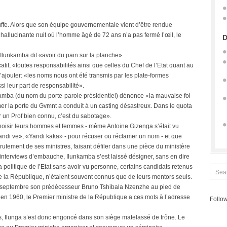
ffe. Alors que son équipe gouvernementale vient d’être rendue
hallucinante nuit où l’homme âgé de 72 ans n’a pas fermé l’œil, le
D
Ilunkamba dit «avoir du pain sur la planche».
atif, «toutes responsabilités ainsi que celles du Chef de l’Etat quant au
jouter: «les noms nous ont été transmis par les plate-formes
si leur part de responsabilité».
a (du nom du porte-parole présidentiel) dénonce «la mauvaise foi
r la porte du Gvmnt a conduit à un casting désastreux. Dans le quota
ar un Prof bien connu, c’est du sabotage».
 choisir leurs hommes et femmes - même Antoine Gizenga s’était vu
Yandi ve», «Yandi kaka» - pour récuser ou réclamer un nom - et que
rutement de ses ministres, faisant défiler dans une pièce du ministère
interviews d’embauche, Ilunkamba s’est laissé désigner, sans en dire
 la politique de l’Etat sans avoir vu personne, certains candidats retenus
de la République, n’étaient souvent connus que de leurs mentors seuls.
septembre son prédécesseur Bruno Tshibala Nzenzhe au pied de
en 1960, le Premier ministre de la République a ces mots à l’adresse
Follow
is, Ilunga s’est donc engoncé dans son siège matelassé de trône. Le