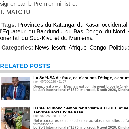
signer par le Premier ministre.
T. MATOTU
Tags:
Provinces du Katanga
du Kasaï occidental
l’Equateur
du Bandundu
du Bas-Congo
du Nord-
oriental
du Sud-Kivu et du Maniema
Categories:
News
lesoft
Afrique
Congo
Politiqu
RELATED POSTS
La Snél-SA dit faux, ce n'est pas l'étiage, c'est
mer, 05/08/2026 - 11:37
Gérer, c’est prévoir. Mais là n’est point le point fort de la Sn
Le Soft International n°1670, mercredi, 5 août 2026, Kinsh
Daniel Mukoko Samba rend visite au GUCE et se
services sociaux de base
mer, 05/08/2026 - 11:43
Notre objectif est de rapprocher les activités informelles de l'
formalisation.
Le Soft International n°1670, mercredi, 5 août 2026, Kinsh