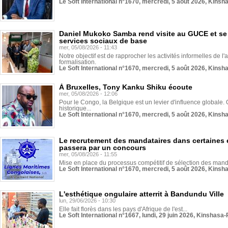
Le Soft International n°1670, mercredi, 5 août 2026, Kinsh
Daniel Mukoko Samba rend visite au GUCE et se
services sociaux de base
mer, 05/08/2026 - 11:43
Notre objectif est de rapprocher les activités informelles de l'
formalisation.
Le Soft International n°1670, mercredi, 5 août 2026, Kinsh
À Bruxelles, Tony Kanku Shiku écoute
mer, 05/08/2026 - 12:06
Pour le Congo, la Belgique est un levier d'influence globale. O
historique...
Le Soft International n°1670, mercredi, 5 août 2026, Kinsh
Le recrutement des mandataires dans certaines 
passera par un concours
mer, 05/08/2026 - 11:55
Mise en place du processus compétitif de sélection des manda
Le Soft International n°1670, mercredi, 5 août 2026, Kinsh
L'esthétique ongulaire atterrit à Bandundu Ville
lun, 29/06/2026 - 10:30
Elle fait florès dans les pays d'Afrique de l'est...
Le Soft International n°1667, lundi, 29 juin 2026, Kinshasa-