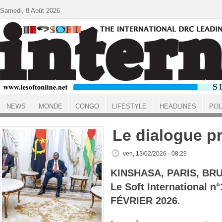
Aller au contenu principal
Samedi, 8 Août 2026
NEWS
MONDE
CONGO
LIFESTYLE
HEADLINES
POL
ACCUEIL
Le dialogue p
ven, 13/02/2026 - 08:29
KINSHASA, PARIS, BR
Le Soft International 
FÉVRIER 2026.