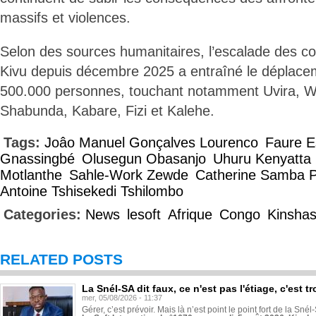
massifs et violences.
Selon des sources humanitaires, l’escalade des c
Kivu depuis décembre 2025 a entraîné le déplace
500.000 personnes, touchant notamment Uvira, 
Shabunda, Kabare, Fizi et Kalehe.
Tags:
Joâo Manuel Gonçalves Lourenco
Faure 
Gnassingbé
Olusegun Obasanjo
Uhuru Kenyatta
Motlanthe
Sahle-Work Zewde
Catherine Samba 
Antoine Tshisekedi Tshilombo
Categories:
News
lesoft
Afrique
Congo
Kinsha
RELATED POSTS
La Snél-SA dit faux, ce n'est pas l'étiage, c'est
mer, 05/08/2026 - 11:37
Gérer, c’est prévoir. Mais là n’est point le point fort de la Sn