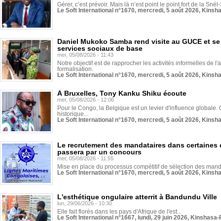
Gérer, c’est prévoir. Mais là n’est point le point fort de la Sn
Le Soft International n°1670, mercredi, 5 août 2026, Kinsh
Daniel Mukoko Samba rend visite au GUCE et se
services sociaux de base
mer, 05/08/2026 - 11:43
Notre objectif est de rapprocher les activités informelles de l'
formalisation.
Le Soft International n°1670, mercredi, 5 août 2026, Kinsh
À Bruxelles, Tony Kanku Shiku écoute
mer, 05/08/2026 - 12:06
Pour le Congo, la Belgique est un levier d'influence globale. O
historique...
Le Soft International n°1670, mercredi, 5 août 2026, Kinsh
Le recrutement des mandataires dans certaines 
passera par un concours
mer, 05/08/2026 - 11:55
Mise en place du processus compétitif de sélection des manda
Le Soft International n°1670, mercredi, 5 août 2026, Kinsh
L'esthétique ongulaire atterrit à Bandundu Ville
lun, 29/06/2026 - 10:30
Elle fait florès dans les pays d'Afrique de l'est...
Le Soft International n°1667, lundi, 29 juin 2026, Kinshasa-