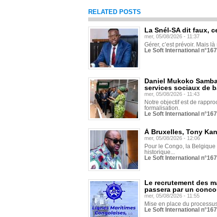
RELATED POSTS
La Snél-SA dit faux, c
mer, 05/08/2026 - 11:37
Gérer, c’est prévoir. Mais là
Le Soft International n°16
Daniel Mukoko Samba 
services sociaux de 
mer, 05/08/2026 - 11:43
Notre objectif est de rapproc
formalisation.
Le Soft International n°16
À Bruxelles, Tony Ka
mer, 05/08/2026 - 12:06
Pour le Congo, la Belgique e
historique...
Le Soft International n°16
Le recrutement des m
passera par un conco
mer, 05/08/2026 - 11:55
Mise en place du processus 
Le Soft International n°16