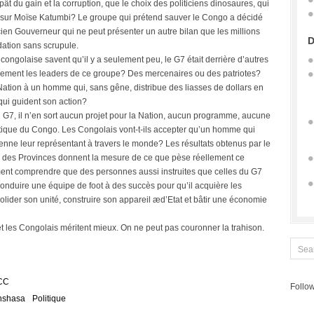
t du gain et la corruption, que le choix des politiciens dinosaures, qui
e sur Moïse Katumbi? Le groupe qui prétend sauver le Congo a décidé
en Gouverneur qui ne peut présenter un autre bilan que les millions
D
dation sans scrupule.
congolaise savent qu’il y a seulement peu, le G7 était derrière d’autres
ellement les leaders de ce groupe? Des mercenaires ou des patriotes?
ation à un homme qui, sans gêne, distribue des liasses de dollars en
 qui guident son action?
 G7, il n’en sort aucun projet pour la Nation, aucun programme, aucune
ique du Congo. Les Congolais vont-t-ils accepter qu’un homme qui
nne leur représentant à travers le monde? Les résultats obtenus par le
s des Provinces donnent la mesure de ce que pèse réellement ce
ment comprendre que des personnes aussi instruites que celles du G7
conduire une équipe de foot à des succès pour qu’il acquière les
olider son unité, construire son appareil æd’Etat et bâtir une économie
 les Congolais méritent mieux. On ne peut pas couronner la trahison.
CC
Follow
nshasa
Politique