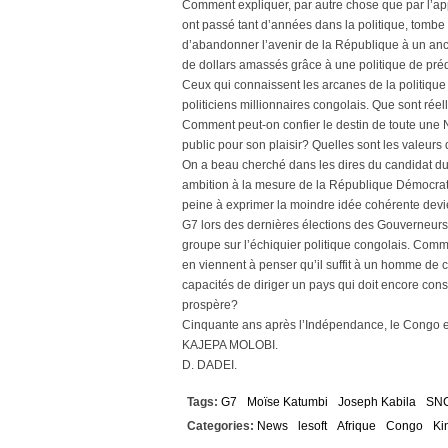
Comment expliquer, par autre chose que par l’appâ
ont passé tant d’années dans la politique, tomb
d’abandonner l’avenir de la République à un anci
de dollars amassés grâce à une politique de pré
Ceux qui connaissent les arcanes de la politique 
politiciens millionnaires congolais. Que sont ré
Comment peut-on confier le destin de toute une N
public pour son plaisir? Quelles sont les valeurs
On a beau cherché dans les dires du candidat du
ambition à la mesure de la République Démocrat
peine à exprimer la moindre idée cohérente devie
G7 lors des dernières élections des Gouverneur
groupe sur l’échiquier politique congolais. Com
en viennent à penser qu’il suffit à un homme de 
capacités de diriger un pays qui doit encore cons
prospère?
Cinquante ans après l’Indépendance, le Congo et
KAJEPA MOLOBI.
D. DADEI.
Tags:
G7
Moïse Katumbi
Joseph Kabila
SN
Categories:
News
lesoft
Afrique
Congo
Ki