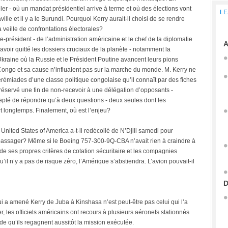
peler - où un mandat présidentiel arrive à terme et où des élections vont
LE
ille et il y a le Burundi. Pourquoi Kerry aurait-il choisi de se rendre
a veille de confrontations électorales?
e-président - de l’administration américaine et le chef de la diplomatie
A
oir quitté les dossiers cruciaux de la planète - notamment la
kraine où la Russie et le Président Poutine avancent leurs pions
Congo et sa cause n’influaient pas sur la marche du monde. M. Kerry ne
érémiades d’une classe politique congolaise qu’il connaît par des fiches
il réservé une fin de non-recevoir à une délégation d’opposants -
epté de répondre qu’à deux questions - deux seules dont les
t longtemps. Finalement, où est l’enjeu?
nited States of America a-t-il redécollé de N’Djili samedi pour
ux passager? Même si le Boeing 757-300-9Q-CBA n’avait rien à craindre à
 de ses propres critères de cotation sécuritaire et les compagnies
’il n’y a pas de risque zéro, l’Amérique s’abstiendra. L’avion pouvait-il
D
qui a amené Kerry de Juba à Kinshasa n’est peut-être pas celui qui l’a
, les officiels américains ont recours à plusieurs aéronefs stationnés
nde qu’ils regagnent aussitôt la mission exécutée.