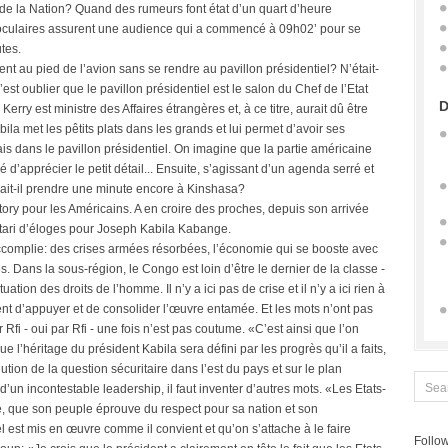
de la Nation? Quand des rumeurs font état d’un quart d’heure
 oculaires assurent une audience qui a commencé à 09h02’ pour se
tes.
ent au pied de l’avion sans se rendre au pavillon présidentiel? N’était-
t oublier que le pavillon présidentiel est le salon du Chef de l’Etat
D
rry est ministre des Affaires étrangères et, à ce titre, aurait dû être
a met les pêtits plats dans les grands et lui permet d’avoir ses
s dans le pavillon présidentiel. On imagine que la partie américaine
d’apprécier le petit détail... Ensuite, s’agissant d’un agenda serré et
lait-il prendre une minute encore à Kinshasa?
tory pour les Américains. A en croire des proches, depuis son arrivée
tari d’éloges pour Joseph Kabila Kabange.
 accomplie: des crises armées résorbées, l’économie qui se booste avec
 Dans la sous-région, le Congo est loin d’être le dernier de la classe -
tion des droits de l’homme. Il n’y a ici pas de crise et il n’y a ici rien à
irement d’appuyer et de consolider l’œuvre entamée. Et les mots n’ont pas
 Rfi - oui par Rfi - une fois n’est pas coutume. «C’est ainsi que l’on
ue l’héritage du président Kabila sera défini par les progrès qu’il a faits,
ution de la question sécuritaire dans l’est du pays et sur le plan
un incontestable leadership, il faut inventer d’autres mots. «Les Etats-
, que son peuple éprouve du respect pour sa nation et son
est mis en œuvre comme il convient et qu’on s’attache à le faire
Follow