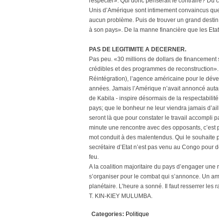
respecter». Qui donc penserait le contraire? Du co
Unis d’Amérique sont intimement convaincus que l
aucun problème. Puis de trouver un grand destin 
à son pays». De la manne financière que les Etat
PAS DE LEGITIMITE A DECERNER.
Pas peu. «30 millions de dollars de financement 
crédibles et des programmes de reconstruction»
Réintégration), l’agence américaine pour le déve
années. Jamais l’Amérique n’avait annoncé autan
de Kabila - inspire désormais de la respectabilit
pays; que le bonheur ne leur viendra jamais d’ail
seront là que pour constater le travail accompli 
minute une rencontre avec des opposants, c’est p
mot conduit à des malentendus. Qui le souhaite p
secrétaire d’Etat n’est pas venu au Congo pour déc
feu.
A la coalition majoritaire du pays d’engager une
s’organiser pour le combat qui s’annonce. Un amé
planétaire. L’heure a sonné. Il faut resserrer les 
T. KIN-KIEY MULUMBA.
Categories:
Politique