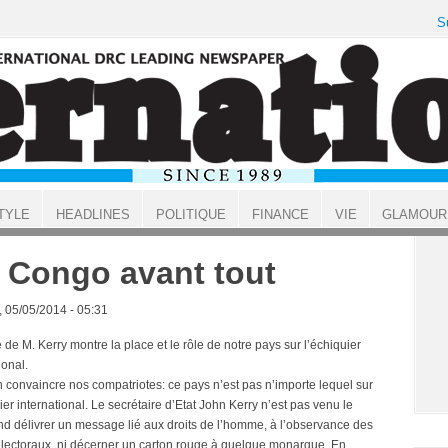
S
TYLE
HEADLINES
POLITIQUE
FINANCE
VIE
GLAMOUR
 Congo avant tout
, 05/05/2014 - 05:31
e de M. Kerry montre la place et le rôle de notre pays sur l’échiquier
ional.
en convaincre nos compatriotes: ce pays n’est pas n’importe lequel sur
ier international. Le secrétaire d’Etat John Kerry n’est pas venu le
d délivrer un message lié aux droits de l’homme, à l’observance des
électoraux, ni décerner un carton rouge à quelque monarque. En