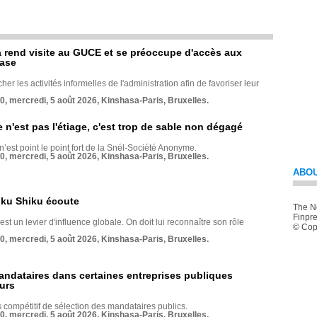
rend visite au GUCE et se préoccupe d'accès aux
base
her les activités informelles de l'administration afin de favoriser leur
70, mercredi, 5 août 2026, Kinshasa-Paris, Bruxelles.
e n'est pas l'étiage, c'est trop de sable non dégagé
 n’est point le point fort de la Snél-Société Anonyme.
70, mercredi, 5 août 2026, Kinshasa-Paris, Bruxelles.
ABOU
nku Shiku écoute
The Ne
Finpre
st un levier d'influence globale. On doit lui reconnaître son rôle
© Copy
70, mercredi, 5 août 2026, Kinshasa-Paris, Bruxelles.
andataires dans certaines entreprises publiques
urs
compétitif de sélection des mandataires publics.
70, mercredi, 5 août 2026, Kinshasa-Paris, Bruxelles.