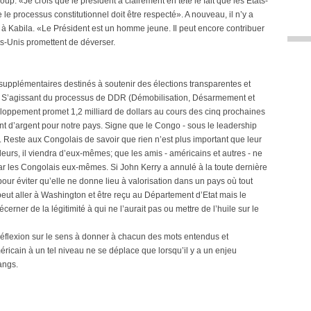
up: «Je crois que le président a clairement en tête le fait que les Etats-
e processus constitutionnel doit être respecté». A nouveau, il n’y a
à Kabila. «Le Président est un homme jeune. Il peut encore contribuer
s-Unis promettent de déverser.
supplémentaires destinés à soutenir des élections transparentes et
. S’agissant du processus de DDR (Démobilisation, Désarmement et
loppement promet 1,2 milliard de dollars au cours des cinq prochaines
t d’argent pour notre pays. Signe que le Congo - sous le leadership
é. Reste aux Congolais de savoir que rien n’est plus important que leur
leurs, il viendra d’eux-mêmes; que les amis - américains et autres - ne
par les Congolais eux-mêmes. Si John Kerry a annulé à la toute dernière
our éviter qu’elle ne donne lieu à valorisation dans un pays où tout
eut aller à Washington et être reçu au Département d’Etat mais le
erner de la légitimité à qui ne l’aurait pas ou mettre de l’huile sur le
 réflexion sur le sens à donner à chacun des mots entendus et
ricain à un tel niveau ne se déplace que lorsqu’il y a un enjeu
rangs.