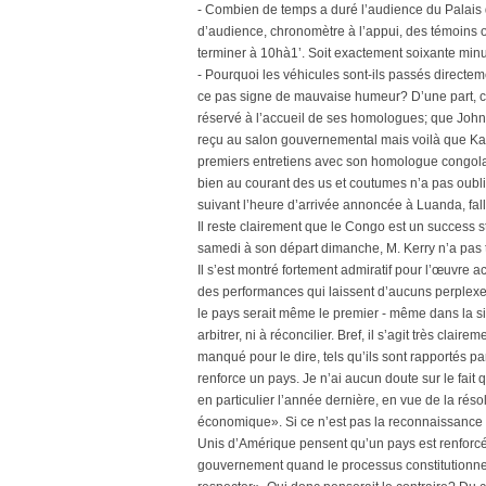
- Combien de temps a duré l’audience du Palais 
d’audience, chronomètre à l’appui, des témoins
terminer à 10hà1’. Soit exactement soixante minu
- Pourquoi les véhicules sont-ils passés directem
ce pas signe de mauvaise humeur? D’une part, c’es
réservé à l’accueil de ses homologues; que John Ke
reçu au salon gouvernemental mais voilà que Kabil
premiers entretiens avec son homologue congolai
bien au courant des us et coutumes n’a pas oublié 
suivant l’heure d’arrivée annoncée à Luanda, fal
Il reste clairement que le Congo est un success s
samedi à son départ dimanche, M. Kerry n’a pas 
Il s’est montré fortement admiratif pour l’œuvre
des performances qui laissent d’aucuns perplexes.
le pays serait même le premier - même dans la situa
arbitrer, ni à réconcilier. Bref, il s’agit très cla
manqué pour le dire, tels qu’ils sont rapportés par
renforce un pays. Je n’ai aucun doute sur le fait q
en particulier l’année dernière, en vue de la résol
économique». Si ce n’est pas la reconnaissance d’
Unis d’Amérique pensent qu’un pays est renforcé
gouvernement quand le processus constitutionnel 