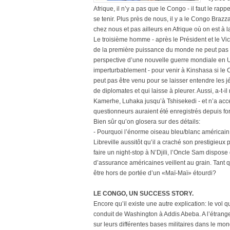
Afrique, il n’y a pas que le Congo - il faut le rap
se tenir. Plus près de nous, il y a le Congo Brazzav
chez nous et pas ailleurs en Afrique où on est à l
Le troisième homme - après le Président et le Vic
de la première puissance du monde ne peut pas av
perspective d’une nouvelle guerre mondiale en U
imperturbablement - pour venir à Kinshasa si le 
peut pas être venu pour se laisser entendre les j
de diplomates et qui laisse à pleurer. Aussi, a-t-
Kamerhe, Luhaka jusqu’à Tshisekedi - et n’a acc
questionneurs auraient été enregistrés depuis for
Bien sûr qu’on glosera sur des détails:
- Pourquoi l’énorme oiseau bleu/blanc américain U
Libreville aussitôt qu’il a craché son prestigie
faire un night-stop à N’Djili, l’Oncle Sam dispose
d’assurance américaines veillent au grain. Tant qu
être hors de portée d’un «Maï-Maï» étourdi?
LE CONGO, UN SUCCESS STORY.
Encore qu’il existe une autre explication: le vol 
conduit de Washington à Addis Abeba. A l’étranger
sur leurs différentes bases militaires dans le mo