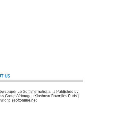
T US
wspaper Le Soft International is Published by
ss Group Afrimages Kinshasa Bruxelles Paris |
right lesoftonline.net