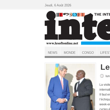
Aller au contenu principal
Jeudi, 6 Août 2026
NEWS
MONDE
CONGO
LIFES
ACCUEIL
Le
lun
La visit
internat
Il faut 
l’échiqu
week-en
cycles 