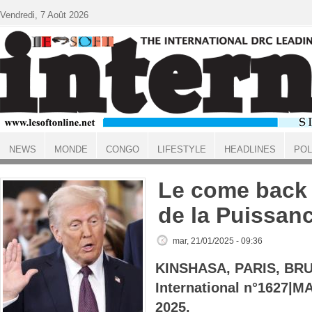
Aller au contenu principal
Vendredi, 7 Août 2026
NEWS
MONDE
CONGO
LIFESTYLE
HEADLINES
POL
ACCUEIL
Le come back d
de la Puissan
mar, 21/01/2025 - 09:36
KINSHASA, PARIS, BRU
International n°1627|
2025.