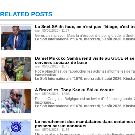
RELATED POSTS
La Snél-SA dit faux, ce n'est pas l'étiage, c'est
mer, 05/08/2026 - 11:37
Gérer, c’est prévoir. Mais là n’est point le point fort de la Sn
Le Soft International n°1670, mercredi, 5 août 2026, Kinsh
Daniel Mukoko Samba rend visite au GUCE et se
services sociaux de base
mer, 05/08/2026 - 11:43
Notre objectif est de rapprocher les activités informelles de l'
formalisation.
Le Soft International n°1670, mercredi, 5 août 2026, Kinsh
À Bruxelles, Tony Kanku Shiku écoute
mer, 05/08/2026 - 12:06
Pour le Congo, la Belgique est un levier d'influence globale. O
historique...
Le Soft International n°1670, mercredi, 5 août 2026, Kinsh
Le recrutement des mandataires dans certaines 
passera par un concours
mer, 05/08/2026 - 11:55
Mise en place du processus compétitif de sélection des manda