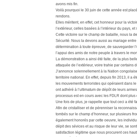
avons mis fin.
Voilà pourquoi le 30 juin de cette année est pla
rendons.
Elles méritent, en effet, cet honneur pour la vict
l’extérieur, celles basées à l’intérieur du pays, e
Cette victoire sur le champ de bataille, nous la 
Sécurité. Nous la devons aussi au mariage entr
détermination à toute épreuve, de sauvegarder l’un
l’appui des amis de notre peuple à travers le mo
La démonstration a ainsi été faite, de la plus b
attaquée de l’extérieur, voire trahie par certains 
J’annonce solennellement à la Nation congolaise
territoire national. En effet, depuis fin 2013, il a
les mouvements terroristes qui opéraient dans le
ont adhéré à l’ultimatum de dépôt de leurs armes
processus est en cours avec les FDLR dont plus
Une fois de plus, je rappelle que tout ceci a été f
Afin de cristalliser et de pérenniser la reconnai
tombés sur le champ d’honneur, sur plusieurs fro
également honorés par cette oeuvre, les individus 
dépit des sévices et au risque de leur vie, se son
satisfaction légitime que nous procurent ces hauts