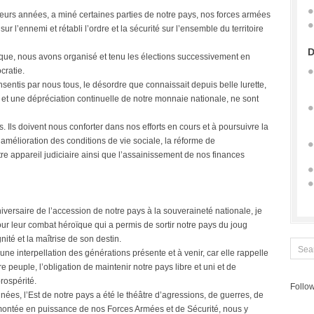
sieurs années, a miné certaines parties de notre pays, nos forces armées
ur l’ennemi et rétabli l’ordre et la sécurité sur l’ensemble du territoire
D
litique, nous avons organisé et tenu les élections successivement en
cratie.
nsentis par nous tous, le désordre que connaissait depuis belle lurette,
es et une dépréciation continuelle de notre monnaie nationale, ne sont
s. Ils doivent nous conforter dans nos efforts en cours et à poursuivre la
’amélioration des conditions de vie sociale, la réforme de
re appareil judiciaire ainsi que l’assainissement de nos finances
ersaire de l’accession de notre pays à la souveraineté nationale, je
 leur combat héroïque qui a permis de sortir notre pays du joug
nité et la maîtrise de son destin.
 une interpellation des générations présente et à venir, car elle rappelle
 peuple, l’obligation de maintenir notre pays libre et uni et de
rospérité.
Follow
es, l’Est de notre pays a été le théâtre d’agressions, de guerres, de
montée en puissance de nos Forces Armées et de Sécurité, nous y