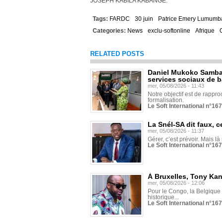
JOSEPH KABILA KABANGE.
Tags:
FARDC
30 juin
Patrice Emery Lumumb
Categories:
News
exclu-softonline
Afrique
RELATED POSTS
Daniel Mukoko Samba 
services sociaux de 
mer, 05/08/2026 - 11:43
Notre objectif est de rapproc
formalisation.
Le Soft International n°16
La Snél-SA dit faux, c
mer, 05/08/2026 - 11:37
Gérer, c’est prévoir. Mais là
Le Soft International n°16
À Bruxelles, Tony Ka
mer, 05/08/2026 - 12:06
Pour le Congo, la Belgique e
historique...
Le Soft International n°16