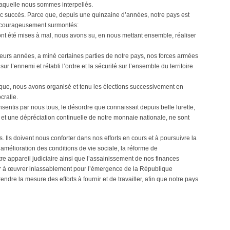
 laquelle nous sommes interpellés.
vec succès. Parce que, depuis une quinzaine d’années, notre pays est
s courageusement surmontés:
ale ont été mises à mal, nous avons su, en nous mettant ensemble, réaliser
sieurs années, a miné certaines parties de notre pays, nos forces armées
ur l’ennemi et rétabli l’ordre et la sécurité sur l’ensemble du territoire
litique, nous avons organisé et tenu les élections successivement en
cratie.
nsentis par nous tous, le désordre que connaissait depuis belle lurette,
es et une dépréciation continuelle de notre monnaie nationale, ne sont
s. Ils doivent nous conforter dans nos efforts en cours et à poursuivre la
’amélioration des conditions de vie sociale, la réforme de
re appareil judiciaire ainsi que l’assainissement de nos finances
er à œuvrer inlassablement pour l’émergence de la République
re la mesure des efforts à fournir et de travailler, afin que notre pays