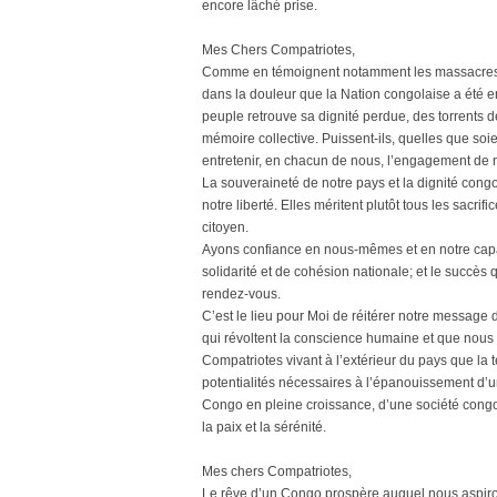
encore lâché prise.
Mes Chers Compatriotes,
Comme en témoignent notamment les massacres d
dans la douleur que la Nation congolaise a été 
peuple retrouve sa dignité perdue, des torrents 
mémoire collective. Puissent-ils, quelles que so
entretenir, en chacun de nous, l’engagement de n
La souveraineté de notre pays et la dignité cong
notre liberté. Elles méritent plutôt tous les sacri
citoyen.
Ayons confiance en nous-mêmes et en notre capaci
solidarité et de cohésion nationale; et le succè
rendez-vous.
C’est le lieu pour Moi de réitérer notre messag
qui révoltent la conscience humaine et que nous 
Compatriotes vivant à l’extérieur du pays que la t
potentialités nécessaires à l’épanouissement d’u
Congo en pleine croissance, d’une société congo
la paix et la sérénité.
Mes chers Compatriotes,
Le rêve d’un Congo prospère auquel nous aspirons