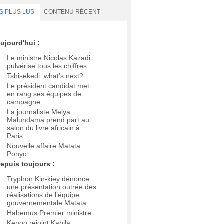
S PLUS LUS
CONTENU RÉCENT
ujourd'hui :
Le ministre Nicolas Kazadi
pulvérise tous les chiffres
Tshisekedi: what’s next?
Le président candidat met
en rang ses équipes de
campagne
La journaliste Melya
Malundama prend part au
salon du livre africain à
Paris
Nouvelle affaire Matata
Ponyo
epuis toujours :
Tryphon Kin-kiey dénonce
une présentation outrée des
réalisations de l’équipe
gouvernementale Matata
Habemus Premier ministre
Kengo rejoint Kabila