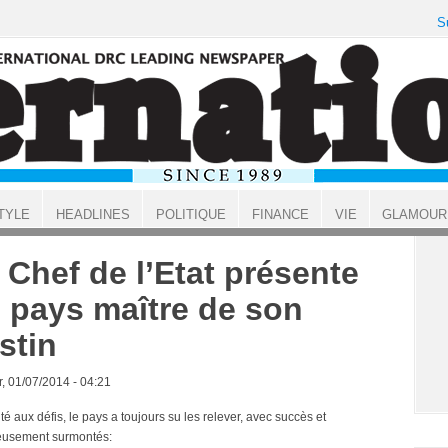
S
TYLE
HEADLINES
POLITIQUE
FINANCE
VIE
GLAMOUR
 Chef de l’Etat présente
 pays maître de son
stin
, 01/07/2014 - 04:21
é aux défis, le pays a toujours su les relever, avec succès et
eusement surmontés: