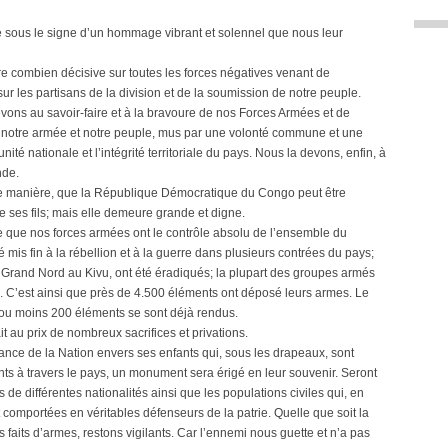
cé sous le signe d’un hommage vibrant et solennel que nous leur
oire combien décisive sur toutes les forces négatives venant de
t sur les partisans de la division et de la soumission de notre peuple.
devons au savoir-faire et à la bravoure de nos Forces Armées et de
e notre armée et notre peuple, mus par une volonté commune et une
ité nationale et l’intégrité territoriale du pays. Nous la devons, enfin, à
nde.
elle manière, que la République Démocratique du Congo peut être
de ses fils; mais elle demeure grande et digne.
 que nos forces armées ont le contrôle absolu de l’ensemble du
 été mis fin à la rébellion et à la guerre dans plusieurs contrées du pays;
 Grand Nord au Kivu, ont été éradiqués; la plupart des groupes armés
. C’est ainsi que près de 4.500 éléments ont déposé leurs armes. Le
 ou moins 200 éléments se sont déjà rendus.
ait au prix de nombreux sacrifices et privations.
ssance de la Nation envers ses enfants qui, sous les drapeaux, sont
nts à travers le pays, un monument sera érigé en leur souvenir. Seront
de différentes nationalités ainsi que les populations civiles qui, en
t comportées en véritables défenseurs de la patrie. Quelle que soit la
 faits d’armes, restons vigilants. Car l’ennemi nous guette et n’a pas