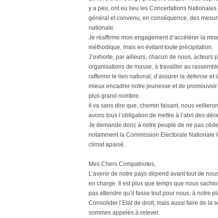
y a peu, ont eu lieu les Concertations Nationale
général et convenu, en conséquence, des mesures 
nationale.
Je réaffirme mon engagement d’accélérer la mis
méthodique, mais en évitant toute précipitation.
J’exhorte, par ailleurs, chacun de nous, acteurs p
organisations de masse, à travailler au rassem
raffermir le lien national, d’assurer la défense et l
mieux encadrer notre jeunesse et de promouvoir 
plus grand nombre.
II va sans dire que, chemin faisant, nous veille
avons tous l’obligation de mettre à l’abri des dér
Je demande donc à notre peuple de ne pas céder 
notamment la Commission Electorale Nationale In
climat apaisé.
Mes Chers Compatriotes,
L’avenir de notre pays dépend avant tout de nou
en charge. Il est plus que temps que nous sachi
pas attendre qu’il fasse tout pour nous, à notre p
Consolider l’Etat de droit, mais aussi faire de la
sommes appelés à relever.