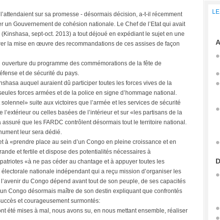
LE
l’attendaient sur sa promesse - désormais décision, a-t-il récemment
 un Gouvernement de cohésion nationale. Le Chef de l’Etat qui avait
 (Kinshasa, sept-oct. 2013) a tout déjoué en expédiant le sujet en une
A
rer la mise en œuvre des recommandations de ces assises de façon
n ouverture du programme des commémorations de la fête de
fense et de sécurité du pays.
nshasa auquel auraient dû participer toutes les forces vives de la
es seules forces armées et de la police en signe d’hommage national.
olennel» suite aux victoires que l’armée et les services de sécurité
 l’extérieur ou celles basées de l’intérieur et sur «les partisans de la
a assuré que les FARDC contrôlent désormais tout le territoire national.
nument leur sera dédié.
 et à «prendre place au sein d’un Congo en pleine croissance et en
ande et fertile et dispose des potentialités nécessaires à
D
atriotes «à ne pas céder au chantage et à appuyer toutes les
électorale nationale indépendant qui a reçu mission d’organiser les
e l’avenir du Congo dépend avant tout de son peuple, de ses capacités
 un Congo désormais maître de son destin expliquant que confrontés
ec succès et courageusement surmontés:
ale ont été mises à mal, nous avons su, en nous mettant ensemble, réaliser