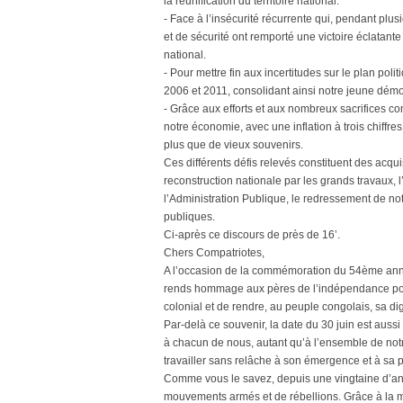
la réunification du territoire national.
- Face à l’insécurité récurrente qui, pendant plu
et de sécurité ont remporté une victoire éclatante s
national.
- Pour mettre fin aux incertitudes sur le plan po
2006 et 2011, consolidant ainsi notre jeune démo
- Grâce aux efforts et aux nombreux sacrifices co
notre économie, avec une inflation à trois chiffr
plus que de vieux souvenirs.
Ces différents défis relevés constituent des acqui
reconstruction nationale par les grands travaux, l
l’Administration Publique, le redressement de not
publiques.
Ci-après ce discours de près de 16’.
Chers Compatriotes,
A l’occasion de la commémoration du 54ème anniv
rends hommage aux pères de l’indépendance pour
colonial et de rendre, au peuple congolais, sa dig
Par-delà ce souvenir, la date du 30 juin est aussi
à chacun de nous, autant qu’à l’ensemble de notre
travailler sans relâche à son émergence et à sa p
Comme vous le savez, depuis une vingtaine d’anné
mouvements armés et de rébellions. Grâce à la 