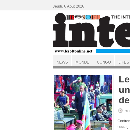
Aller au contenu principal
Jeudi, 6 Août 2026
NEWS
MONDE
CONGO
LIFES
ACCUEIL
Le
un
de
mar
Confront
courag