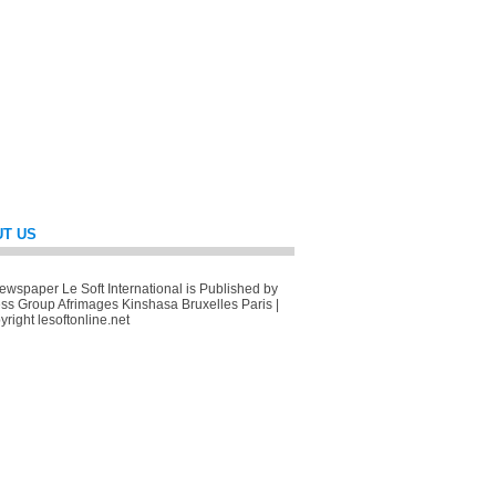
T US
wspaper Le Soft International is Published by
ss Group Afrimages Kinshasa Bruxelles Paris |
right lesoftonline.net