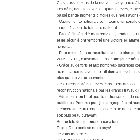
C’est aussi le sens de la nouvelle citoyenneté à
Les défis, nous les avons toujours relevés, et a
passé par de moments difficiles que nous avon
- Quand l’unité nationale et l’intégrité territori
la réunification du territoire national.
- Face à l’insécurité récurrente qui, pendant plu
et de sécurité ont remporté une victoire éclatante s
national.
- Pour mettre fin aux incertitudes sur le plan po
2006 et 2011, consolidant ainsi notre jeune démo
- Grâce aux efforts et aux nombreux sacrifices co
notre économie, avec une inflation à trois chiffr
plus que de vieux souvenirs.
Ces différents défis relevés constituent des acqui
reconstruction nationale par les grands travaux, l
l’Administration Publique, le redressement de not
publiques. Pour ma part, je m’engage à continu
Démocratique du Congo. A chacun de nous de prend
soit plus beau qu’avant.
Bonne fête de l’indépendance à tous.
Et que Dieu bénisse notre pays!
Je vous remercie.