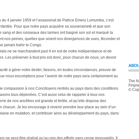
u 4 janvier 1959 et l’assassinat de Patrice Emery Lumumba, c’est
enfantée. Pour que notre pays acquière sa souveraineté et que son
de sang et des ruisseaux des larmes ont baigné son sol et marqué la
ient nos peines, quelles que soient nos divergences de vues, féconder et
e jamais trahir le Congo.
olais ne se marchandent pas! Il en est de notre indépendance et de
fices. Les préserver à tout prix est donc, pour chacun de nous, un devoir
ABOU
té à gérer notre destin; faisons, en toutes circonstances, preuve de
s que nous escomptons pour l’avenir de notre pays sera certainement au
The Ne
Finpre
e de compassion à nos Concitoyens rentrés au pays dans des conditions
© Copy
avons tous déplorées. C’est aussi celui de rappeler à tous nos
erre de nos ancêtres est grande et fertile, et qu’elle dispose des
n chacun. Je les encourage à revenir prendre leur place au sein d’un
laise en mutation, et contribuer ainsi au développement du pays, dans
 ne peut être réalisé qu’au prix des efforts sans cesse renouvelés. Il