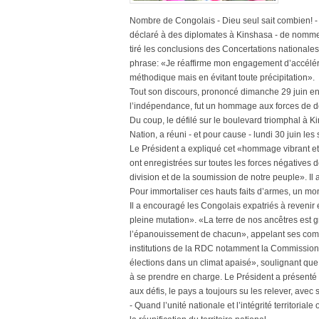
Nombre de Congolais - Dieu seul sait combien! - 
déclaré à des diplomates à Kinshasa - de nommer
tiré les conclusions des Concertations nationales
phrase: «Je réaffirme mon engagement d’accélé
méthodique mais en évitant toute précipitation».
Tout son discours, prononcé dimanche 29 juin e
l’indépendance, fut un hommage aux forces de dé
Du coup, le défilé sur le boulevard triomphal à Ki
Nation, a réuni - et pour cause - lundi 30 juin l
Le Président a expliqué cet «hommage vibrant et s
ont enregistrées sur toutes les forces négatives de
division et de la soumission de notre peuple». Il 
Pour immortaliser ces hauts faits d’armes, un mo
Il a encouragé les Congolais expatriés à revenir
pleine mutation». «La terre de nos ancêtres est gr
l’épanouissement de chacun», appelant ses comp
institutions de la RDC notamment la Commission 
élections dans un climat apaisé», soulignant qu
à se prendre en charge. Le Président a présenté
aux défis, le pays a toujours su les relever, av
- Quand l’unité nationale et l’intégrité territori