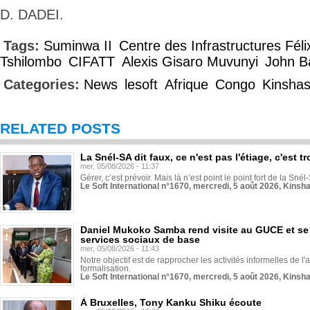
D. DADEI.
Tags:
Suminwa II
Centre des Infrastructures Féli
Tshilombo
CIFATT
Alexis Gisaro Muvunyi
John B
Categories:
News
lesoft
Afrique
Congo
Kinsha
RELATED POSTS
La Snél-SA dit faux, ce n'est pas l'étiage, c'est
mer, 05/08/2026 - 11:37
Gérer, c’est prévoir. Mais là n’est point le point fort de la Sn
Le Soft International n°1670, mercredi, 5 août 2026, Kinsh
Daniel Mukoko Samba rend visite au GUCE et se
services sociaux de base
mer, 05/08/2026 - 11:43
Notre objectif est de rapprocher les activités informelles de l'
formalisation.
Le Soft International n°1670, mercredi, 5 août 2026, Kinsh
À Bruxelles, Tony Kanku Shiku écoute