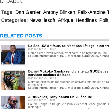
D. DADEI.
Tags:
Dan Gertler
Antony Blinken
Félix-Antoine 
Categories:
News
lesoft
Afrique
Headlines
Poli
RELATED POSTS
La Snél-SA dit faux, ce n'est pas l'étiage, c'est
mer, 05/08/2026 - 11:37
Gérer, c’est prévoir. Mais là n’est point le point fort de la Sn
Le Soft International n°1670, mercredi, 5 août 2026, Kinsh
Daniel Mukoko Samba rend visite au GUCE et se
services sociaux de base
mer, 05/08/2026 - 11:43
Notre objectif est de rapprocher les activités informelles de l'
formalisation.
Le Soft International n°1670, mercredi, 5 août 2026, Kinsh
À Bruxelles, Tony Kanku Shiku écoute
mer, 05/08/2026 - 12:06
Pour le Congo, la Belgique est un levier d'influence globale. O
historique...