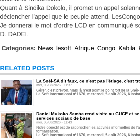
Quant à Sindika Dokolo, il promet un appel solen
déclencher l’appel que le peuple attend. LesCongo
Je donnerai le mot d’ordre LCD en communiqué so
D. DADEI.
Categories:
News
lesoft
Afrique
Congo
Kabila
RELATED POSTS
La Snél-SA dit faux, ce n'est pas l'étiage, c'est
mer, 05/08/2026 - 11:37
Gérer, c’est prévoir. Mais là n’est point le point fort de la Sn
Le Soft International n°1670, mercredi, 5 août 2026, Kinsh
Daniel Mukoko Samba rend visite au GUCE et se
services sociaux de base
mer, 05/08/2026 - 11:43
Notre objectif est de rapprocher les activités informelles de l'
formalisation.
Le Soft International n°1670, mercredi, 5 août 2026, Kinsh