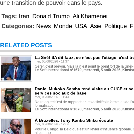
une transition de pouvoir dans le pays.
Tags:
Iran
Donald Trump
Ali Khamenei
Categories:
News
Monde
USA
Asie
Politique
F
RELATED POSTS
La Snél-SA dit faux, ce n'est pas l'étiage, c'est
mer, 05/08/2026 - 11:37
Gérer, c’est prévoir. Mais là n’est point le point fort de la Sn
Le Soft International n°1670, mercredi, 5 août 2026, Kinsh
Daniel Mukoko Samba rend visite au GUCE et se
services sociaux de base
mer, 05/08/2026 - 11:43
Notre objectif est de rapprocher les activités informelles de l'
formalisation.
Le Soft International n°1670, mercredi, 5 août 2026, Kinsh
À Bruxelles, Tony Kanku Shiku écoute
mer, 05/08/2026 - 12:06
Pour le Congo, la Belgique est un levier d'influence globale. O
historique...