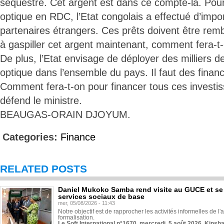
séquestre. Cet argent est dans ce compte-là. Pour 
optique en RDC, l’Etat congolais a effectué d’impo
partenaires étrangers. Ces prêts doivent être remb
à gaspiller cet argent maintenant, comment fera-
De plus, l’Etat envisage de déployer des milliers d
optique dans l’ensemble du pays. Il faut des finan
Comment fera-t-on pour financer tous ces investi
défend le ministre.
BEAUGAS-ORAIN DJOYUM.
Categories:
Finance
RELATED POSTS
Daniel Mukoko Samba rend visite au GUCE et se
services sociaux de base
mer, 05/08/2026 - 11:43
Notre objectif est de rapprocher les activités informelles de l'
formalisation.
Le Soft International n°1670, mercredi, 5 août 2026, Kinsh