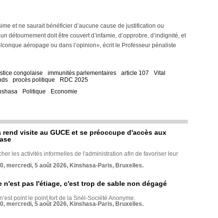
ime et ne saurait bénéficier d’aucune cause de justification ou
un détournement doit être couvert d’infamie, d’opprobre, d’indignité, et
lconque aéropage ou dans l’opinion», écrit le Professeur pénaliste
ustice congolaise
immunités parlementaires
article 107
Vital
nds
procès politique
RDC 2025
nshasa
Politique
Economie
rend visite au GUCE et se préoccupe d'accès aux
base
her les activités informelles de l'administration afin de favoriser leur
70, mercredi, 5 août 2026, Kinshasa-Paris, Bruxelles.
e n'est pas l'étiage, c'est trop de sable non dégagé
 n’est point le point fort de la Snél-Société Anonyme.
70, mercredi, 5 août 2026, Kinshasa-Paris, Bruxelles.