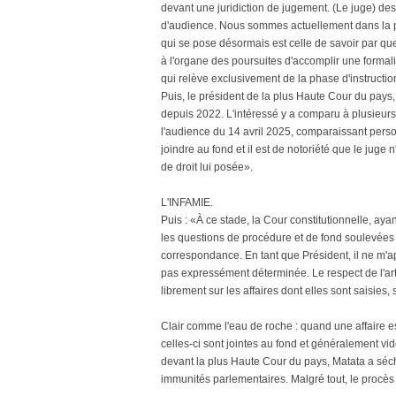
devant une juridiction de jugement. (Le juge) des 
d'audience. Nous sommes actuellement dans la phas
qui se pose désormais est celle de savoir par q
à l'organe des poursuites d'accomplir une formalit
qui relève exclusivement de la phase d'instruction
Puis, le président de la plus Haute Cour du pays,
depuis 2022. L'intéressé y a comparu à plusieurs 
l'audience du 14 avril 2025, comparaissant perso
joindre au fond et il est de notoriété que le ju
de droit lui posée».
L'INFAMIE.
Puis : «À ce stade, la Cour constitutionnelle, ayan
les questions de procédure et de fond soulevées 
correspondance. En tant que Président, il ne m'a
pas expressément déterminée. Le respect de l'art
librement sur les affaires dont elles sont saisies, 
Clair comme l'eau de roche : quand une affaire es
celles-ci sont jointes au fond et généralement v
devant la plus Haute Cour du pays, Matata a séch
immunités parlementaires. Malgré tout, le procès 