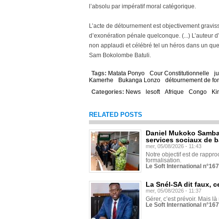
l’absolu par impératif moral catégorique.
L’acte de détournement est objectivement graviss
d’exonération pénale quelconque. (...) L’auteur d’
non applaudi et célébré tel un héros dans un que
Sam Bokolombe Batuli.
Tags:
Matata Ponyo
Cour Constitutionnelle
j
Kamerhe
Bukanga Lonzo
détournement de fo
Categories:
News
lesoft
Afrique
Congo
Ki
RELATED POSTS
Daniel Mukoko Samba 
services sociaux de 
mer, 05/08/2026 - 11:43
Notre objectif est de rapproc
formalisation.
Le Soft International n°16
La Snél-SA dit faux, c
mer, 05/08/2026 - 11:37
Gérer, c’est prévoir. Mais là
Le Soft International n°16