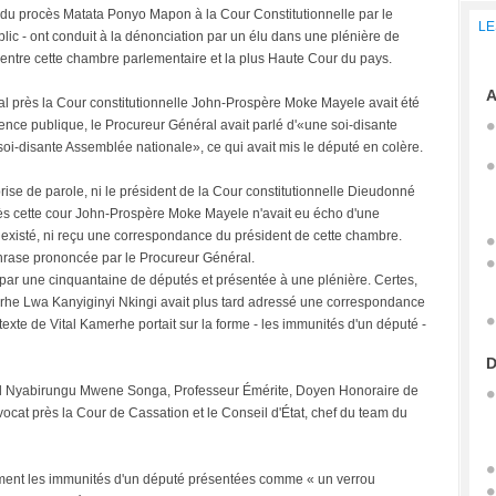
du procès Matata Ponyo Mapon à la Cour Constitutionnelle par le
LE
lic - ont conduit à la dénonciation par un élu dans une plénière de
 entre cette chambre parlementaire et la plus Haute Cour du pays.
A
éral près la Cour constitutionnelle John-Prospère Moke Mayele avait été
ence publique, le Procureur Général avait parlé d'«une soi-disante
oi-disante Assemblée nationale», ce qui avait mis le député en colère.
prise de parole, ni le président de la Cour constitutionnelle Dieudonné
ès cette cour John-Prospère Moke Mayele n'avait eu écho d'une
 existé, ni reçu une correspondance du président de cette chambre.
 phrase prononcée par le Procureur Général.
e par une cinquantaine de députés et présentée à une plénière. Certes,
erhe Lwa Kanyiginyi Nkingi avait plus tard adressé une correspondance
texte de Vital Kamerhe portait sur la forme - les immunités d'un député -
D
l Nyabirungu Mwene Songa, Professeur Émérite, Doyen Honoraire de
Avocat près la Cour de Cassation et le Conseil d'État, chef du team du
lement les immunités d'un député présentées comme « un verrou