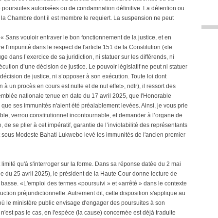
e poursuites autorisées ou de condamnation définitive. La détention ou
 la Chambre dont il est membre le requiert. La suspension ne peut
 « Sans vouloir entraver le bon fonctionnement de la justice, et en
 l'impunité dans le respect de l'article 151 de la Constitution («le
e dans l’exercice de sa juridiction, ni statuer sur les différends, ni
xécution d’une décision de justice. Le pouvoir législatif ne peut ni statuer
 décision de justice, ni s’opposer à son exécution. Toute loi dont
 à un procès en cours est nulle et de nul effet», ndlr), il ressort des
emblée nationale tenue en date du 17 avril 2025, que l'Honorable
 que ses immunités n'aient été préalablement levées. Ainsi, je vous prie
able, verrou constitutionnel incontournable, et demander à l’organe de
e, de se plier à cet impératif, garantie de l’inviolabilité des représentants
t sous Modeste Bahati Lukwebo levé les immunités de l'ancien premier
 limité qu'à s'interroger sur la forme. Dans sa réponse datée du 2 mai
 25 avril 2025), le président de la Haute Cour donne lecture de
 basse. «L'emploi des termes «poursuivi » et «arrêté » dans le contexte
ction préjuridictionnelle. Autrement dit, cette disposition s'applique au
 où le ministère public envisage d'engager des poursuites à son
 n'est pas le cas, en l'espèce (la cause) concernée est déjà traduite