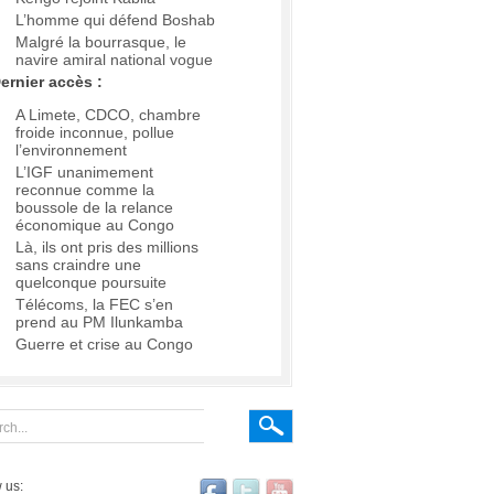
L’homme qui défend Boshab
Malgré la bourrasque, le
navire amiral national vogue
ernier accès :
A Limete, CDCO, chambre
froide inconnue, pollue
l’environnement
L’IGF unanimement
reconnue comme la
boussole de la relance
économique au Congo
Là, ils ont pris des millions
sans craindre une
quelconque poursuite
Télécoms, la FEC s’en
prend au PM Ilunkamba
Guerre et crise au Congo
 us: