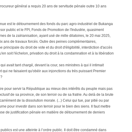
 Procureur général a requis 20 ans de servitude pénale outre 10 ans
onnue est le détournement des fonds du parc agro-industriel de Bukanga
r public et le FPI, Fonds de Promotion de l'Industrie, quasiment
mes de la zaïrianisation, ayant usé de mille dilatoires, le 20 mai 2025,
: dix ans de travaux forcés. Outre des peines complémentaires,
principale du droit de vote et du droit d'éligibilité, interdiction d'accès
'en soit l'échelon, privation du droit à la condamnation et à la libération
ui avait tant chargé, devant la cour, ses ministres à qui il intimait
t qui ne faisaient qu'obéir aux injonctions du très puissant Premier
 ?
re pour servir la République au mieux des intérêts du peuple mais pas
lusif de sa province, de son terroir ou de sa fratrie. Au delà de la brute
rrément de la dissolution morale. (...) Celui qui tue, par pitié ou par
ne pour investir dans son terroir pour le bien des siens. Il faut mettre
ause de justification pénale en matière de détournement de deniers
ublics est une atteinte à l’ordre public. Il doit être condamné dans