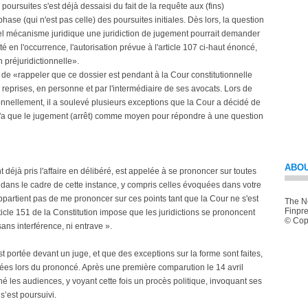
poursuites s'est déjà dessaisi du fait de la requête aux (fins)
e (qui n'est pas celle) des poursuites initiales. Dès lors, la question
uel mécanisme juridique une juridiction de jugement pourrait demander
é en l'occurrence, l'autorisation prévue à l'article 107 ci-haut énoncé,
 préjuridictionnelle».
 de «rappeler que ce dossier est pendant à la Cour constitutionnelle
reprises, en personne et par l'intermédiaire de ses avocats. Lors de
nnellement, il a soulevé plusieurs exceptions que la Cour a décidé de
ge n'a que le jugement (arrêt) comme moyen pour répondre à une question
ABOU
t déjà pris l'affaire en délibéré, est appelée à se prononcer sur toutes
dans le cadre de cette instance, y compris celles évoquées dans votre
ppartient pas de me prononcer sur ces points tant que la Cour ne s'est
The Ne
Finpre
icle 151 de la Constitution impose que les juridictions se prononcent
© Copy
sans interférence, ni entrave ».
t portée devant un juge, et que des exceptions sur la forme sont faites,
idées lors du prononcé. Après une première comparution le 14 avril
é les audiences, y voyant cette fois un procès politique, invoquant ses
s’est poursuivi.