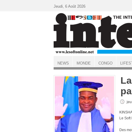
Aller au contenu principal
Jeudi, 6 Août 2026
NEWS
MONDE
CONGO
LIFES
ACCUEIL
La
pa
jeu
KINSHA
Le Soft
Des mot