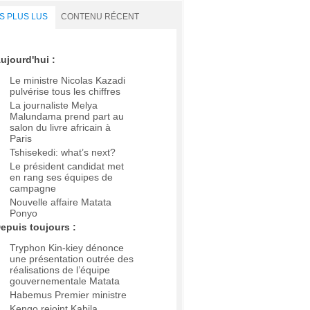
S PLUS LUS
CONTENU RÉCENT
ujourd'hui :
Le ministre Nicolas Kazadi
pulvérise tous les chiffres
La journaliste Melya
Malundama prend part au
salon du livre africain à
Paris
Tshisekedi: what’s next?
Le président candidat met
en rang ses équipes de
campagne
Nouvelle affaire Matata
Ponyo
epuis toujours :
Tryphon Kin-kiey dénonce
une présentation outrée des
réalisations de l’équipe
gouvernementale Matata
Habemus Premier ministre
Kengo rejoint Kabila