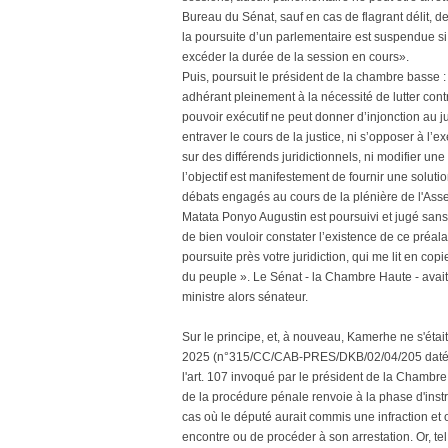
Bureau du Sénat, sauf en cas de flagrant délit, d
la poursuite d’un parlementaire est suspendue si
excéder la durée de la session en cours».
Puis, poursuit le président de la chambre basse :
adhérant pleinement à la nécessité de lutter contre
pouvoir exécutif ne peut donner d’injonction au jug
entraver le cours de la justice, ni s’opposer à l’e
sur des différends juridictionnels, ni modifier une
l’objectif est manifestement de fournir une solution
débats engagés au cours de la plénière de l'Ass
Matata Ponyo Augustin est poursuivi et jugé sans
de bien vouloir constater l’existence de ce préal
poursuite près votre juridiction, qui me lit en copi
du peuple ». Le Sénat - la Chambre Haute - avai
ministre alors sénateur.
Sur le principe, et, à nouveau, Kamerhe ne s'était
2025 (n°315/CC/CAB-PRES/DKB/02/04/205 datée du
l'art. 107 invoqué par le président de la Chambre
de la procédure pénale renvoie à la phase d'instru
cas où le député aurait commis une infraction et
encontre ou de procéder à son arrestation. Or, tel