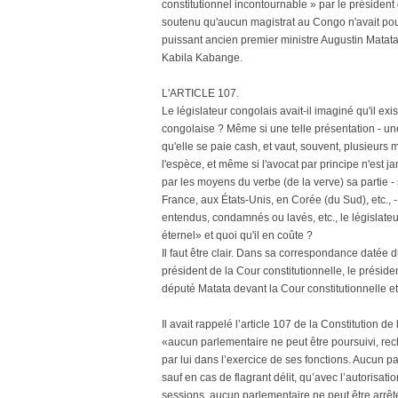
constitutionnel incontournable » par le président
soutenu qu'aucun magistrat au Congo n'avait pouv
puissant ancien premier ministre Augustin Mata
Kabila Kabange.
L'ARTICLE 107.
Le législateur congolais avait-il imaginé qu'il ex
congolaise ? Même si une telle présentation - une 
qu'elle se paie cash, et vaut, souvent, plusieurs
l'espèce, et même si l'avocat par principe n'est j
par les moyens du verbe (de la verve) sa partie - so
France, aux États-Unis, en Corée (du Sud), etc., 
entendus, condamnés ou lavés, etc., le législateur
éternel» et quoi qu'il en coûte ?
Il faut être clair. Dans sa correspondance daté
président de la Cour constitutionnelle, le présid
député Matata devant la Cour constitutionnelle e
Il avait rappelé l’article 107 de la Constitution d
«aucun parlementaire ne peut être poursuivi, rec
par lui dans l’exercice de ses fonctions. Aucun p
sauf en cas de flagrant délit, qu’avec l’autorisa
sessions, aucun parlementaire ne peut être arrêt