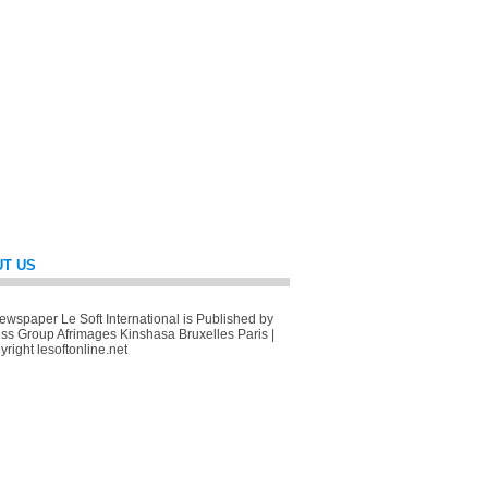
T US
wspaper Le Soft International is Published by
ss Group Afrimages Kinshasa Bruxelles Paris |
right lesoftonline.net