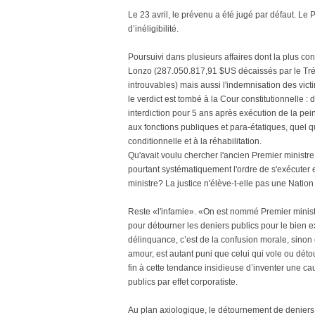
Le 23 avril, le prévenu a été jugé par défaut. Le
d’inéligibilité.
Poursuivi dans plusieurs affaires dont la plus c
Lonzo (287.050.817,91 $US décaissés par le Tréso
introuvables) mais aussi l'indemnisation des victi
le verdict est tombé à la Cour constitutionnelle 
interdiction pour 5 ans après exécution de la peine 
aux fonctions publiques et para-étatiques, quel qu
conditionnelle et à la réhabilitation.
Qu'avait voulu chercher l'ancien Premier ministre q
pourtant systématiquement l'ordre de s'exécuter e
ministre? La justice n'élève-t-elle pas une Nation
Reste «l'infamie». «On est nommé Premier minist
pour détourner les deniers publics pour le bien exc
délinquance, c’est de la confusion morale, sinon ca
amour, est autant puni que celui qui vole ou détour
fin à cette tendance insidieuse d’inventer une c
publics par effet corporatiste.
Au plan axiologique, le détournement de deniers p