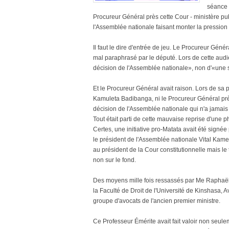
séance 
Procureur Général près cette Cour - ministère pub
l'Assemblée nationale faisant monter la pression
Il faut le dire d'entrée de jeu. Le Procureur Gén
mal paraphrasé par le député. Lors de cette audi
décision de l'Assemblée nationale», non d'«une s
Et le Procureur Général avait raison. Lors de sa 
Kamuleta Badibanga, ni le Procureur Général pr
décision de l'Assemblée nationale qui n'a jamais
Tout était parti de cette mauvaise reprise d'une
Certes, une initiative pro-Matata avait été signé
le président de l'Assemblée nationale Vital Kam
au président de la Cour constitutionnelle mais le 
non sur le fond.
Des moyens mille fois ressassés par Me Raphaë
la Faculté de Droit de l'Université de Kinshasa, 
groupe d'avocats de l'ancien premier ministre.
Ce Professeur Émérite avait fait valoir non seu