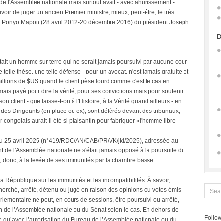
 de l'Assemblée nationale mais surtout avait - avec ahurissement -
oir de juger un ancien Premier ministre, mieux, peut-être, le très
ta Ponyo Mapon (28 avril 2012-20 décembre 2016) du président Joseph
D
istait un homme sur terre qui ne serait jamais poursuivi par aucune cour
telle thèse, une telle défense - pour un avocat, n'est jamais gratuite et
 millions de $US quand le client pèse lourd comme c'est le cas en
amais payé pour dire la vérité, pour ses convictions mais pour soutenir
n client - que laisse-t-on à l'Histoire, à la Vérité quand ailleurs - en
- des Dirigeants (en place ou ex), sont déférés devant des tribunaux,
 congolais aurait-il été si plaisantin pour fabriquer «l'homme libre
e du 25 avril 2025 (n°419/RDC/AN/CAB/PR/VK/jkl/2025), adressée au
ent de l'Assemblée nationale ne s'était jamais opposé à la poursuite du
t, donc, à la levée de ses immunités par la chambre basse.
e la République sur les immunités et les incompatibilités. À savoir,
herché, arrêté, détenu ou jugé en raison des opinions ou votes émis
arlementaire ne peut, en cours de sessions, être poursuivi ou arrêté,
tion de l’Assemblée nationale ou du Sénat selon le cas. En dehors de
Follow
é qu’avec l’autorisation du Bureau de l’Assemblée nationale ou du