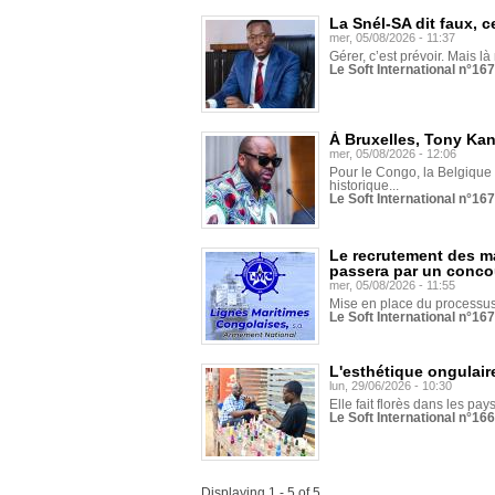
La Snél-SA dit faux, c
mer, 05/08/2026 - 11:37
Gérer, c’est prévoir. Mais là
Le Soft International n°16
À Bruxelles, Tony Ka
mer, 05/08/2026 - 12:06
Pour le Congo, la Belgique e
historique...
Le Soft International n°16
Le recrutement des m
passera par un conco
mer, 05/08/2026 - 11:55
Mise en place du processus 
Le Soft International n°16
L'esthétique ongulaire
lun, 29/06/2026 - 10:30
Elle fait florès dans les pays
Le Soft International n°166
Displaying 1 - 5 of 5