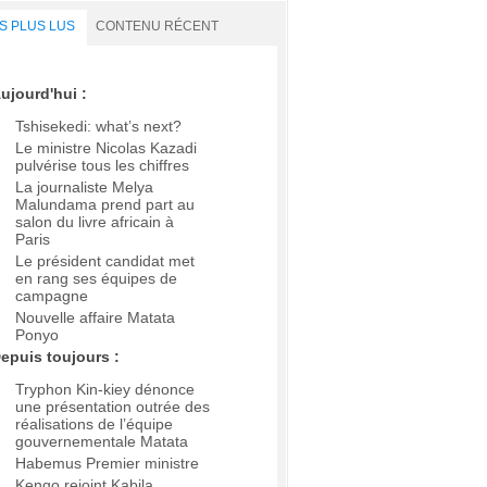
S PLUS LUS
CONTENU RÉCENT
ujourd'hui :
Tshisekedi: what’s next?
Le ministre Nicolas Kazadi
pulvérise tous les chiffres
La journaliste Melya
Malundama prend part au
salon du livre africain à
Paris
Le président candidat met
en rang ses équipes de
campagne
Nouvelle affaire Matata
Ponyo
epuis toujours :
Tryphon Kin-kiey dénonce
une présentation outrée des
réalisations de l’équipe
gouvernementale Matata
Habemus Premier ministre
Kengo rejoint Kabila