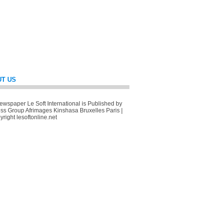
T US
wspaper Le Soft International is Published by
ss Group Afrimages Kinshasa Bruxelles Paris |
right lesoftonline.net