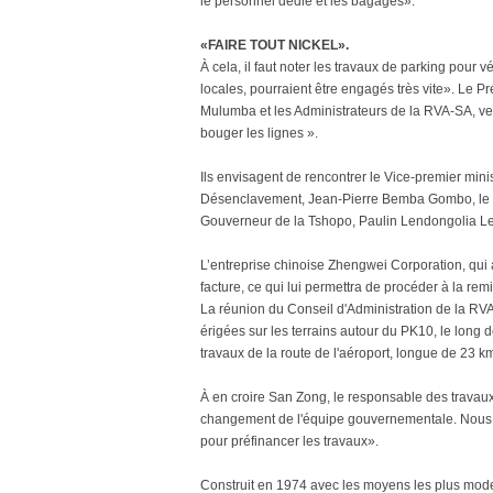
le personnel dédié et les bagages».
«FAIRE TOUT NICKEL».
À cela, il faut noter les travaux de parking pour
locales, pourraient être engagés très vite». Le P
Mulumba et les Administrateurs de la RVA-SA, veul
bouger les lignes ».
Ils envisagent de rencontrer le Vice-premier min
Désenclavement, Jean-Pierre Bemba Gombo, le m
Gouverneur de la Tshopo, Paulin Lendongolia 
L’entreprise chinoise Zhengwei Corporation, qui a
facture, ce qui lui permettra de procéder à la re
La réunion du Conseil d'Administration de la RVA
érigées sur les terrains autour du PK10, le long 
travaux de la route de l'aéroport, longue de 23 k
À en croire San Zong, le responsable des travaux
changement de l'équipe gouvernementale. Nous 
pour préfinancer les travaux».
Construit en 1974 avec les moyens les plus mode