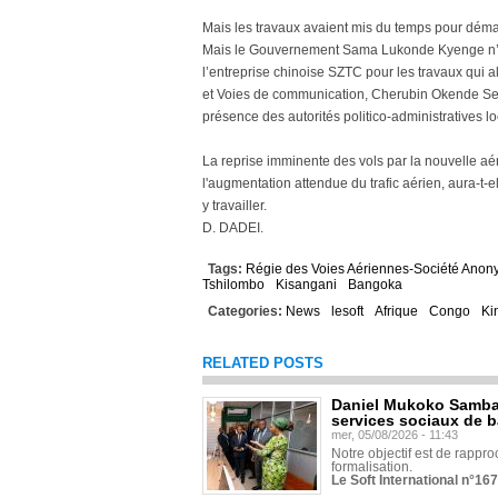
Mais les travaux avaient mis du temps pour déma
Mais le Gouvernement Sama Lukonde Kyenge n’av
l’entreprise chinoise SZTC pour les travaux qui a
et Voies de communication, Cherubin Okende Seng
présence des autorités politico-administratives l
La reprise imminente des vols par la nouvelle 
l'augmentation attendue du trafic aérien, aura-t-el
y travailler.
D. DADEI.
Tags:
Régie des Voies Aériennes-Société Ano
Tshilombo
Kisangani
Bangoka
Categories:
News
lesoft
Afrique
Congo
Ki
RELATED POSTS
Daniel Mukoko Samba 
services sociaux de 
mer, 05/08/2026 - 11:43
Notre objectif est de rapproc
formalisation.
Le Soft International n°16