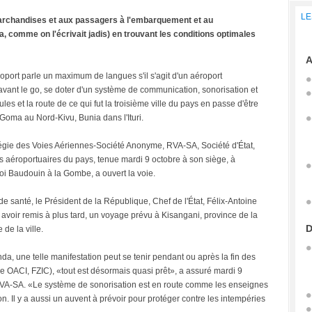
LE
 marchandises et aux passagers à l'embarquement et au
comme on l'écrivait jadis) en trouvant les conditions optimales
A
oport parle un maximum de langues s'il s'agit d'un aéroport
, avant le go, se doter d'un système de communication, sonorisation et
es et la route de ce qui fut la troisième ville du pays en passe d'être
Goma au Nord-Kivu, Bunia dans l'Ituri.
égie des Voies Aériennes-Société Anonyme, RVA-SA, Société d'État,
s aéroportuaires du pays, tenue mardi 9 octobre à son siège, à
 Baudouin à la Gombe, a ouvert la voie.
e santé, le Président de la République, Chef de l'État, Félix-Antoine
avoir remis à plus tard, un voyage prévu à Kisangani, province de la
D
 de la ville.
da, une telle manifestation peut se tenir pendant ou après la fin des
e OACI, FZIC), «tout est désormais quasi prêt», a assuré mardi 9
 RVA-SA. «Le système de sonorisation est en route comme les enseignes
n. Il y a aussi un auvent à prévoir pour protéger contre les intempéries