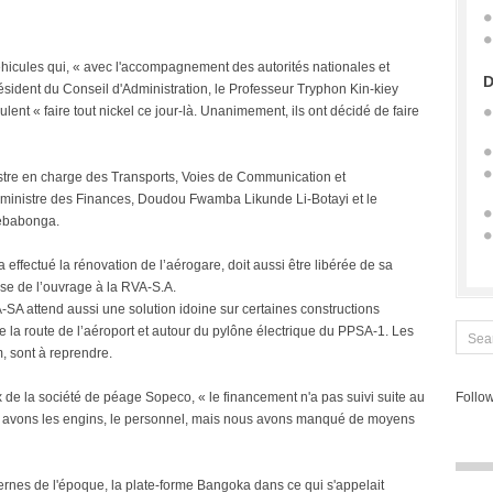
 véhicules qui, « avec l'accompagnement des autorités nationales et
D
résident du Conseil d'Administration, le Professeur Tryphon Kin-kiey
ent « faire tout nickel ce jour-là. Unanimement, ils ont décidé de faire
istre en charge des Transports, Voies de Communication et
inistre des Finances, Doudou Fwamba Likunde Li-Botayi et le
Lebabonga.
 effectué la rénovation de l’aérogare, doit aussi être libérée de sa
mise de l’ouvrage à la RVA-S.A.
-SA attend aussi une solution idoine sur certaines constructions
de la route de l’aéroport et autour du pylône électrique du PPSA-1. Les
m, sont à reprendre.
 de la société de péage Sopeco, « le financement n'a pas suivi suite au
Follow
avons les engins, le personnel, mais nous avons manqué de moyens
rnes de l'époque, la plate-forme Bangoka dans ce qui s'appelait