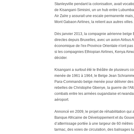
Stanleyville pendant la colonisation, avait vocat
de Kisangani-Simisini, un un hub entre Lubumb
Air Zaïre y assurait une escale permanente mais
Mont Gabaon Airlines, la relient aux autres villes.
Dès janvier 2013, la compagnie aérienne belge Bru
directes depuis Bruxelles, avec un avion Airbus
économique de l'ex-Province Orientale n'ont pas c
si les compagnies Ethiopian Airlines, Kenya Airw
décider.
Kisangani a surtout été le théâtre de plusieurs c
menée de 1961 à 1964, le Belge Jean Schramme 
Para-Commando belge menée pour délivrer des ce
rebelles de Christophe Gbenye, la guerre de l'Af
combats entre les armées ougandaise et rwandaise,
aéroport.
Annoncé en 2009, le projet de réhabilitation qui
Banque Africaine de Développement et du Gouver
d’atterrissage portée à une largeur de 60 mètres
tarmac, des voies de circulation, des balisages l