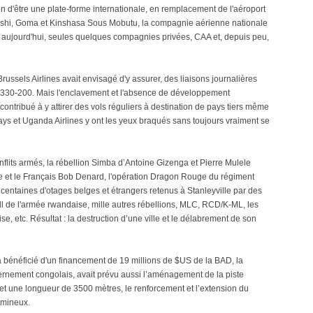
ion d'être une plate-forme internationale, en remplacement de l'aéroport
ashi, Goma et Kinshasa Sous Mobutu, la compagnie aérienne nationale
, aujourd'hui, seules quelques compagnies privées, CAA et, depuis peu,
ssels Airlines avait envisagé d'y assurer, des liaisons journalières
 A330-200. Mais l'enclavement et l'absence de développement
ontribué à y attirer des vols réguliers à destination de pays tiers même
ays et Uganda Airlines y ont les yeux braqués sans toujours vraiment se
onflits armés, la rébellion Simba d’Antoine Gizenga et Pierre Mulele
et le Français Bob Denard, l'opération Dragon Rouge du régiment
ntaines d'otages belges et étrangers retenus à Stanleyville par des
dl de l'armée rwandaise, mille autres rébellions, MLC, RCD/K-ML, les
 etc. Résultat : la destruction d’une ville et le délabrement de son
 a bénéficié d'un financement de 19 millions de $US de la BAD, la
nement congolais, avait prévu aussi l’aménagement de la piste
 et une longueur de 3500 mètres, le renforcement et l’extension du
umineux.