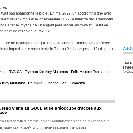
rrer.
ait pas abandonné le projet. En mai 2022, un accord fut signé avec
llaient durer 7 mois et le 22 novembre 2022, le ministre des Transports
a a fait le voyage de Kisangani pour lancer les travaux. Ce fut en
ocales et de celles de la RVA-SA.
aérogare de Kisangani Bangoka mise aux normes internationales avec
ABOU
le un impact sur l'économie de la Tshopo ? Il faut espérer. Il faut surtout
The Ne
Finpre
© Copy
nyme
RVA-SA
Tryphon Kin-kiey Mulumba
Félix-Antoine Tshisekedi
n-Kiey Mulumba
Politique
Finance
Vie
Economie
rend visite au GUCE et se préoccupe d'accès aux
base
her les activités informelles de l'administration afin de favoriser leur
70, mercredi, 5 août 2026, Kinshasa-Paris, Bruxelles.