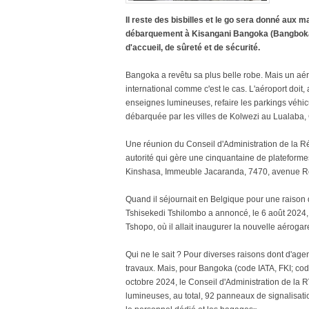
Il reste des bisbilles et le go sera donné aux
débarquement à Kisangani Bangoka (Bangboka, 
d'accueil, de sûreté et de sécurité.
Bangoka a revêtu sa plus belle robe. Mais un aér
international comme c'est le cas. L'aéroport doit
enseignes lumineuses, refaire les parkings véhicul
débarquée par les villes de Kolwezi au Lualaba, 
Une réunion du Conseil d'Administration de la R
autorité qui gère une cinquantaine de plateforme
Kinshasa, Immeuble Jacaranda, 7470, avenue Roi
Quand il séjournait en Belgique pour une raison d
Tshisekedi Tshilombo a annoncé, le 6 août 2024, 
Tshopo, où il allait inaugurer la nouvelle aérogare
Qui ne le sait ? Pour diverses raisons dont d'agen
travaux. Mais, pour Bangoka (code IATA, FKI; cod
octobre 2024, le Conseil d'Administration de la
lumineuses, au total, 92 panneaux de signalisatio