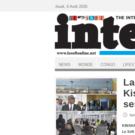
Aller au contenu principal
Jeudi, 6 Août 2026
NEWS
MONDE
CONGO
LIFES
ACCUEIL
La
Ki
se
lun
KINSHA
Le Soft