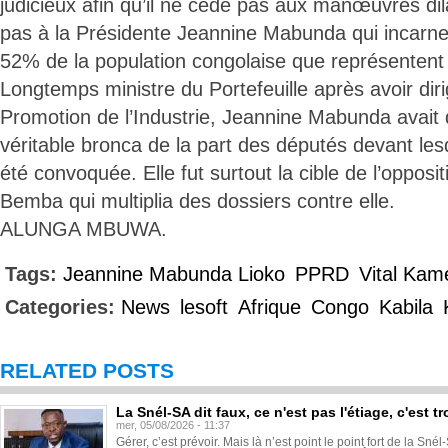
judicieux afin qu’il ne cède pas aux manœuvres di
pas à la Présidente Jeannine Mabunda qui incarne 
52% de la population congolaise que représenten
Longtemps ministre du Portefeuille après avoir dir
Promotion de l’Industrie, Jeannine Mabunda avait d
véritable bronca de la part des députés devant les
été convoquée. Elle fut surtout la cible de l’oppos
Bemba qui multiplia des dossiers contre elle.
ALUNGA MBUWA.
Tags:
Jeannine Mabunda Lioko
PPRD
Vital Kam
Categories:
News
lesoft
Afrique
Congo
Kabila
RELATED POSTS
La Snél-SA dit faux, ce n'est pas l'étiage, c'est
mer, 05/08/2026 - 11:37
Gérer, c’est prévoir. Mais là n’est point le point fort de la Sn