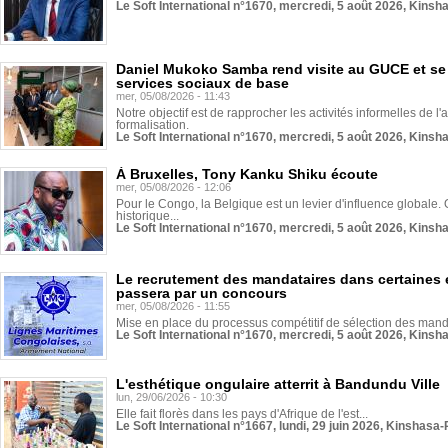
Le Soft International n°1670, mercredi, 5 août 2026, Kinsh
Daniel Mukoko Samba rend visite au GUCE et se
services sociaux de base
mer, 05/08/2026 - 11:43
Notre objectif est de rapprocher les activités informelles de l'
formalisation.
Le Soft International n°1670, mercredi, 5 août 2026, Kinsh
À Bruxelles, Tony Kanku Shiku écoute
mer, 05/08/2026 - 12:06
Pour le Congo, la Belgique est un levier d'influence globale. O
historique...
Le Soft International n°1670, mercredi, 5 août 2026, Kinsh
Le recrutement des mandataires dans certaines 
passera par un concours
mer, 05/08/2026 - 11:55
Mise en place du processus compétitif de sélection des manda
Le Soft International n°1670, mercredi, 5 août 2026, Kinsh
L'esthétique ongulaire atterrit à Bandundu Ville
lun, 29/06/2026 - 10:30
Elle fait florès dans les pays d'Afrique de l'est...
Le Soft International n°1667, lundi, 29 juin 2026, Kinshasa-