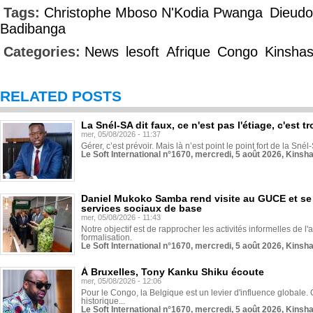
Tags:
Christophe Mboso N'Kodia Pwanga
Dieudo
Badibanga
Categories:
News
lesoft
Afrique
Congo
Kinsha
RELATED POSTS
La Snél-SA dit faux, ce n'est pas l'étiage, c'est
mer, 05/08/2026 - 11:37
Gérer, c’est prévoir. Mais là n’est point le point fort de la Sn
Le Soft International n°1670, mercredi, 5 août 2026, Kinsh
Daniel Mukoko Samba rend visite au GUCE et se
services sociaux de base
mer, 05/08/2026 - 11:43
Notre objectif est de rapprocher les activités informelles de l'
formalisation.
Le Soft International n°1670, mercredi, 5 août 2026, Kinsh
À Bruxelles, Tony Kanku Shiku écoute
mer, 05/08/2026 - 12:06
Pour le Congo, la Belgique est un levier d'influence globale. O
historique...
Le Soft International n°1670, mercredi, 5 août 2026, Kinsh