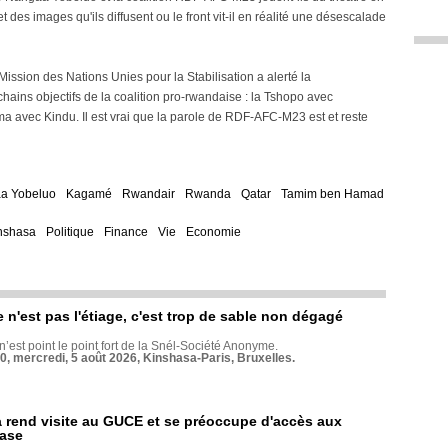
des images qu'ils diffusent ou le front vit-il en réalité une désescalade
Mission des Nations Unies pour la Stabilisation a alerté la
ains objectifs de la coalition pro-rwandaise : la Tshopo avec
ema avec Kindu. Il est vrai que la parole de RDF-AFC-M23 est et reste
aa Yobeluo
Kagamé
Rwandair
Rwanda
Qatar
Tamim ben Hamad
nshasa
Politique
Finance
Vie
Economie
e n'est pas l'étiage, c'est trop de sable non dégagé
 n’est point le point fort de la Snél-Société Anonyme.
70, mercredi, 5 août 2026, Kinshasa-Paris, Bruxelles.
rend visite au GUCE et se préoccupe d'accès aux
base