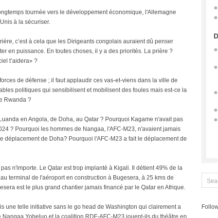
r. Longtemps tournée vers le développement économique, l'Allemagne
Unis à la sécuriser.
D
prière, c’est à cela que les Dirigeants congolais auraient dû penser
ter en puissance. En toutes choses, il y a des priorités. La prière ?
iel t’aidera» ?
orces de défense ; il faut applaudir ces vas-et-viens dans la ville de
les politiques qui sensibilisent et mobilisent des foules mais est-ce la
le Rwanda ?
e Luanda en Angola, de Doha, au Qatar ? Pourquoi Kagame n'avait pas
2024 ? Pourquoi les hommes de Nangaa, l'AFC-M23, n'avaient jamais
 le déplacement de Doha? Pourquoi l'AFC-M23 a fait le déplacement de
s n'importe. Le Qatar est trop implanté à Kigali. Il détient 49% de la
 terminal de l'aéroport en construction à Bugesera, à 25 kms de
esera est le plus grand chantier jamais financé par le Qatar en Afrique.
 une telle initiative sans le go head de Washington qui clairement a
Follow
le Nangaa Yobeluo et la coalition RDF-AFC-M23 jouent-ils du théâtre en