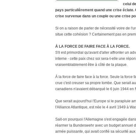
celui d
pays particulièrement quand une crise éclate. 
crise survenue dans un couple ou une crise poli
Si on a raison de parler de nécessité voire de l'
situe cette cohésion ? Certainement pas en premi
À LA FORCE DE FAIRE FACE À LA FORCE.
S'il est primordial qu'avant d'aller affronter un adv
interne - cette paix chez soi sera-t-elle une rép
vraisemblablement être à côté de la plaque.
À la force de faire face à la force. Seule la force f
crue c'est creuser sa propre tombe. Que serait auj
canadiens n'avaient débarqué le 6 juin 1944 en 
Que serait aujourd'hui l'Europe si le parapluie a
l'Alliance Atlantique, est née le 4 avril 1949 à 
Sait-on pourquoi l'Allemagne s'est engagée dans
réarmer la Bundeswehr avec un budget annuel de 
armée puissante, qui avait confié sa sécurité au