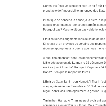
Certes, les États-Unis ne sont plus un allié sû
prend acte de l'impossibilité annoncée des États-
Plutôt que de penser à la danse, à la bière, à la 
depuis fort longtemps : construire l'armée, la mon
Pourquoi pas? Mais ne dit-on pas «aide-toi et le c
Il faut saluer ces augmentations de solde de nos f
Kinshasa et en province de certains des responsab
réponse appropriée à la guerre que nous mène 
À quoi finalement ont servi les déplacements d
fait le déplacement de Luanda le 15 décembre 
été à ce jour à Luanda? Pourquoi Kagame a fait
Doha? Rien que le rapport de forces.
L'Émir du Qatar Tamim ben Hamad Al Thani n'est pa
compagnie aérienne Rwandair et 60 % du nouveau
Kigali, dont il assurera également la gestion. Bug
Tamim ben Hamad Al Thani ne peut avoir entrepris
commencé à ouvrir l'œil sur Kigali. Mais Corneil