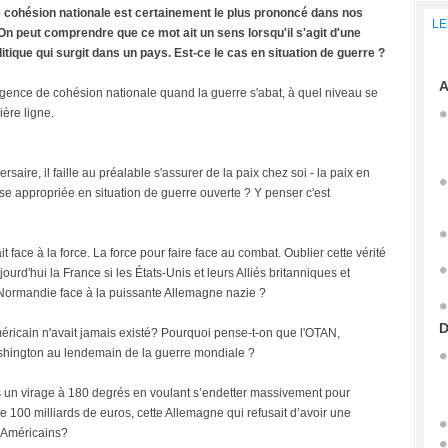
e cohésion nationale est certainement le plus prononcé dans nos
LE
On peut comprendre que ce mot ait un sens lorsqu'il s'agit d'une
tique qui surgit dans un pays. Est-ce le cas en situation de guerre ?
A
urgence de cohésion nationale quand la guerre s'abat, à quel niveau se
ère ligne.
ersaire, il faille au préalable s'assurer de la paix chez soi - la paix en
onse appropriée en situation de guerre ouverte ? Y penser c'est
ait face à la force. La force pour faire face au combat. Oublier cette vérité
ourd'hui la France si les États-Unis et leurs Alliés britanniques et
Normandie face à la puissante Allemagne nazie ?
D
méricain n'avait jamais existé? Pourquoi pense-t-on que l'OTAN,
Washington au lendemain de la guerre mondiale ?
 un virage à 180 degrés en voulant s’endetter massivement pour
100 milliards de euros, cette Allemagne qui refusait d’avoir une
x Américains?