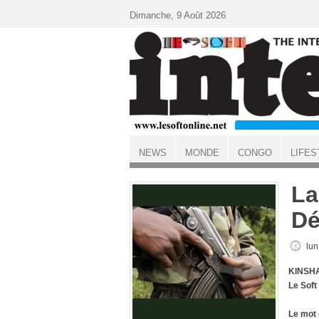
Aller au contenu principal
Dimanche, 9 Août 2026
NEWS
MONDE
CONGO
LIFES
ACCUEIL
La
Dé
lun
KINSHA
Le Soft
Le mot 