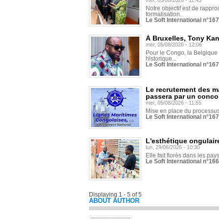
mer, 05/08/2026 - 11:43
Notre objectif est de rapproc
formalisation.
Le Soft International n°16
À Bruxelles, Tony Ka
mer, 05/08/2026 - 12:06
Pour le Congo, la Belgique e
historique...
Le Soft International n°16
Le recrutement des m
passera par un conco
mer, 05/08/2026 - 11:55
Mise en place du processus 
Le Soft International n°16
L'esthétique ongulaire
lun, 29/06/2026 - 10:30
Elle fait florès dans les pays
Le Soft International n°166
Displaying 1 - 5 of 5
ABOUT AUTHOR