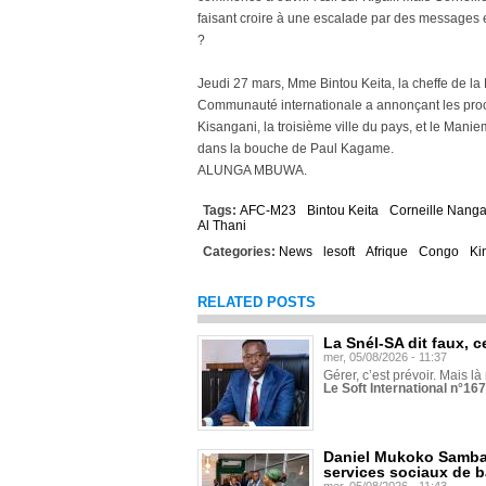
faisant croire à une escalade par des messages et 
?
Jeudi 27 mars, Mme Bintou Keita, la cheffe de la 
Communauté internationale a annonçant les proch
Kisangani, la troisième ville du pays, et le Mani
dans la bouche de Paul Kagame.
ALUNGA MBUWA.
Tags:
AFC-M23
Bintou Keita
Corneille Nang
Al Thani
Categories:
News
lesoft
Afrique
Congo
Ki
RELATED POSTS
La Snél-SA dit faux, c
mer, 05/08/2026 - 11:37
Gérer, c’est prévoir. Mais là
Le Soft International n°16
Daniel Mukoko Samba 
services sociaux de 