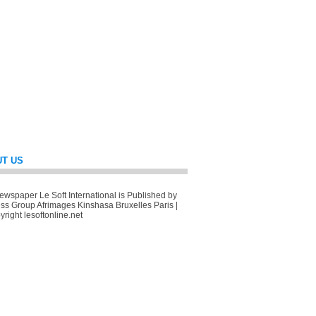
T US
wspaper Le Soft International is Published by
ss Group Afrimages Kinshasa Bruxelles Paris |
right lesoftonline.net