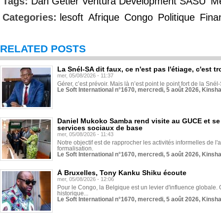
Tags:
Dan Getler Ventura Development SASU
Me
Categories:
lesoft
Afrique
Congo
Politique
Fina
RELATED POSTS
La Snél-SA dit faux, ce n'est pas l'étiage, c'est
mer, 05/08/2026 - 11:37
Gérer, c’est prévoir. Mais là n’est point le point fort de la Sn
Le Soft International n°1670, mercredi, 5 août 2026, Kinsh
Daniel Mukoko Samba rend visite au GUCE et se
services sociaux de base
mer, 05/08/2026 - 11:43
Notre objectif est de rapprocher les activités informelles de l'
formalisation.
Le Soft International n°1670, mercredi, 5 août 2026, Kinsh
À Bruxelles, Tony Kanku Shiku écoute
mer, 05/08/2026 - 12:06
Pour le Congo, la Belgique est un levier d'influence globale. O
historique...
Le Soft International n°1670, mercredi, 5 août 2026, Kinsh