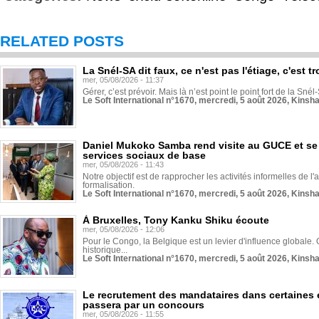
RELATED POSTS
La Snél-SA dit faux, ce n'est pas l'étiage, c'est
mer, 05/08/2026 - 11:37
Gérer, c’est prévoir. Mais là n’est point le point fort de la Sn
Le Soft International n°1670, mercredi, 5 août 2026, Kinsh
Daniel Mukoko Samba rend visite au GUCE et se
services sociaux de base
mer, 05/08/2026 - 11:43
Notre objectif est de rapprocher les activités informelles de l'
formalisation.
Le Soft International n°1670, mercredi, 5 août 2026, Kinsh
À Bruxelles, Tony Kanku Shiku écoute
mer, 05/08/2026 - 12:06
Pour le Congo, la Belgique est un levier d'influence globale. O
historique...
Le Soft International n°1670, mercredi, 5 août 2026, Kinsh
Le recrutement des mandataires dans certaines 
passera par un concours
mer, 05/08/2026 - 11:55