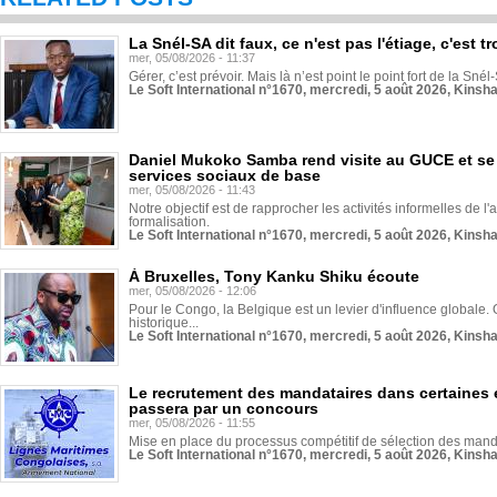
La Snél-SA dit faux, ce n'est pas l'étiage, c'est
mer, 05/08/2026 - 11:37
Gérer, c’est prévoir. Mais là n’est point le point fort de la Sn
Le Soft International n°1670, mercredi, 5 août 2026, Kinsh
Daniel Mukoko Samba rend visite au GUCE et se
services sociaux de base
mer, 05/08/2026 - 11:43
Notre objectif est de rapprocher les activités informelles de l'
formalisation.
Le Soft International n°1670, mercredi, 5 août 2026, Kinsh
À Bruxelles, Tony Kanku Shiku écoute
mer, 05/08/2026 - 12:06
Pour le Congo, la Belgique est un levier d'influence globale. O
historique...
Le Soft International n°1670, mercredi, 5 août 2026, Kinsh
Le recrutement des mandataires dans certaines 
passera par un concours
mer, 05/08/2026 - 11:55
Mise en place du processus compétitif de sélection des manda
Le Soft International n°1670, mercredi, 5 août 2026, Kinsh