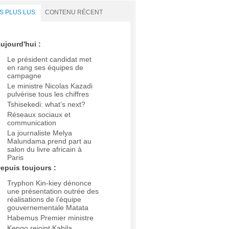
S PLUS LUS
CONTENU RÉCENT
ujourd'hui :
Le président candidat met
en rang ses équipes de
campagne
Le ministre Nicolas Kazadi
pulvérise tous les chiffres
Tshisekedi: what’s next?
Réseaux sociaux et
communication
La journaliste Melya
Malundama prend part au
salon du livre africain à
Paris
epuis toujours :
Tryphon Kin-kiey dénonce
une présentation outrée des
réalisations de l’équipe
gouvernementale Matata
Habemus Premier ministre
Kengo rejoint Kabila