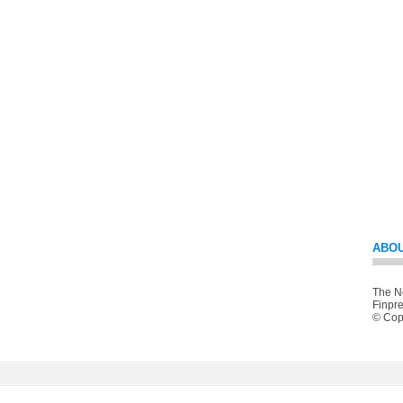
ABOU
The Ne
Finpre
© Copy