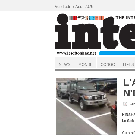
Aller au contenu principal
Vendredi, 7 Août 2026
NEWS
MONDE
CONGO
LIFES
ACCUEIL
L'
N'
ven
KINSHA
Le Sof
Cela n'é