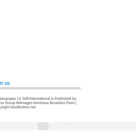
T US
wspaper Le Soft International is Published by
ss Group Afrimages Kinshasa Bruxelles Paris |
right lesoftonline.net