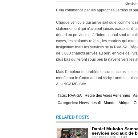
Kinshas
Cela commence par les approches, jardins et parki
Chaque véhicule qui arrive sait où et comment s
stationnement qui n'avaient jamais existé sont là ; 
départ en province et à l'international sont clima
cuves; les plafonds refaits ; les chariots qui man
insignifiant mais les services de la RVA-SA, R
de 3.000 chariots arrivée au port, en voie de liv
plus bas qui feront sous peu la navette vers les a
Mais l'ampleur de problèmes sur place est telle
menée par le Commandant Vicky Lundula Lutshaka
ALUNGA MBUWA.
Tags:
RVA-SA
Régie des Voies Aériennes
Aér
Categories:
News
lesoft
Monde
Afrique
C
RELATED POSTS
Daniel Mukoko Samba 
services sociaux de 
mer, 05/08/2026 - 11:43