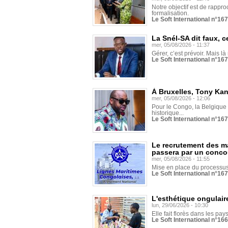
Notre objectif est de rapproc
formalisation.
Le Soft International n°16
La Snél-SA dit faux, c
mer, 05/08/2026 - 11:37
Gérer, c’est prévoir. Mais là
Le Soft International n°16
À Bruxelles, Tony Ka
mer, 05/08/2026 - 12:06
Pour le Congo, la Belgique e
historique...
Le Soft International n°16
Le recrutement des m
passera par un conco
mer, 05/08/2026 - 11:55
Mise en place du processus 
Le Soft International n°16
L'esthétique ongulaire
lun, 29/06/2026 - 10:30
Elle fait florès dans les pays
Le Soft International n°166