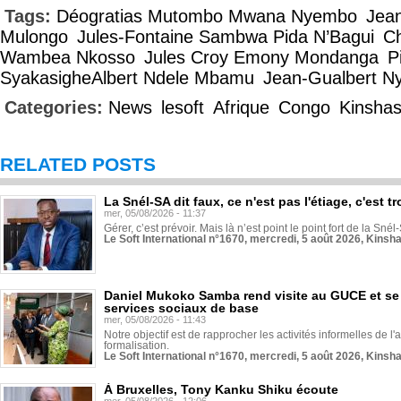
Tags:
Déogratias Mutombo Mwana Nyembo
Jea
Mulongo
Jules-Fontaine Sambwa Pida N’Bagui
Ch
Wambea Nkosso
Jules Croy Emony Mondanga
P
SyakasigheAlbert Ndele Mbamu
Jean-Gualbert N
Categories:
News
lesoft
Afrique
Congo
Kinsha
RELATED POSTS
La Snél-SA dit faux, ce n'est pas l'étiage, c'est
mer, 05/08/2026 - 11:37
Gérer, c’est prévoir. Mais là n’est point le point fort de la Sn
Le Soft International n°1670, mercredi, 5 août 2026, Kinsh
Daniel Mukoko Samba rend visite au GUCE et se
services sociaux de base
mer, 05/08/2026 - 11:43
Notre objectif est de rapprocher les activités informelles de l'
formalisation.
Le Soft International n°1670, mercredi, 5 août 2026, Kinsh
À Bruxelles, Tony Kanku Shiku écoute