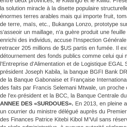
entre deux provinces, le Kwango et le Kwilu. Pré
la solution miracle à la disette populaire structurel
énormes terres arables mais qui importe fruit, t
de terre, maïs, etc., Bukanga Lonzo, prototype sur
s’asseoir un maillage, n’a guère produit une feuil
enrichi des individus, accuse l’Inspection Général
retracer 205 millions de $US partis en fumée. Il ex
détournement des fonds publics comme celui qui 
l’Entreprise d’Alimentation et de Logistique EGAL S
président Joseph Kabila, la banque BGFI Bank DRC,
de la Banque Gabonaise et Française International
des faits par Francis Selemani Mtwale, un proche
de l’ex-président et la BCC, la Banque Centrale 
ANNEE DES «SURDOUES».
En 2013, en pleine 
un courrier du ministre délégué auprès du Premier
des Finances Patrice Kitebi Kibol M’Vul sans rése