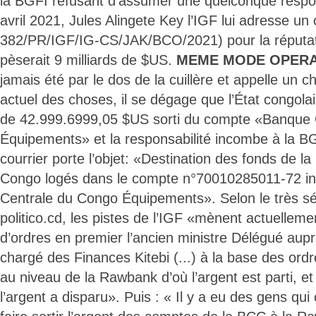
la BGFI refusant d’assumer une quelconque respon
avril 2021, Jules Alingete Key l’IGF lui adresse un 
382/PR/IGF/IG-CS/JAK/BCO/2021) pour la réputat
pèserait 9 milliards de $US.
MEME MODE OPERA
jamais été par le dos de la cuillère et appelle un c
actuel des choses, il se dégage que l’État congola
de 42.999.6999,05 $US sorti du compte «Banque 
Équipements» et la responsabilité incombe à la 
courrier porte l’objet: «Destination des fonds de 
Congo logés dans le compte n°70010285011-72 in
Centrale du Congo Équipements». Selon le très sér
politico.cd, les pistes de l’IGF «mènent actuellem
d’ordres en premier l’ancien ministre Délégué aup
chargé des Finances Kitebi (...) à la base des or
au niveau de la Rawbank d’où l’argent est parti, e
l’argent a disparu». Puis : « Il y a eu des gens qu