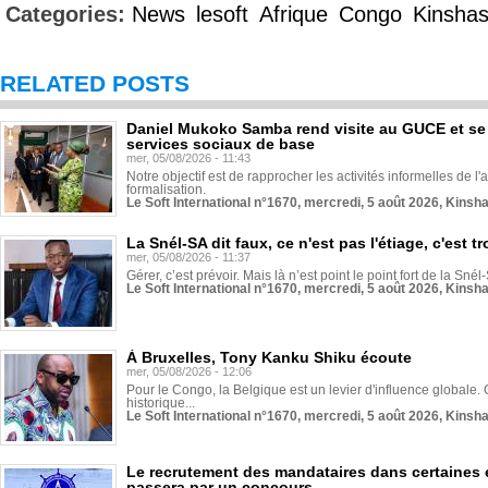
Categories:
News
lesoft
Afrique
Congo
Kinsha
RELATED POSTS
Daniel Mukoko Samba rend visite au GUCE et se
services sociaux de base
mer, 05/08/2026 - 11:43
Notre objectif est de rapprocher les activités informelles de l'
formalisation.
Le Soft International n°1670, mercredi, 5 août 2026, Kinsh
La Snél-SA dit faux, ce n'est pas l'étiage, c'est
mer, 05/08/2026 - 11:37
Gérer, c’est prévoir. Mais là n’est point le point fort de la Sn
Le Soft International n°1670, mercredi, 5 août 2026, Kinsh
À Bruxelles, Tony Kanku Shiku écoute
mer, 05/08/2026 - 12:06
Pour le Congo, la Belgique est un levier d'influence globale. O
historique...
Le Soft International n°1670, mercredi, 5 août 2026, Kinsh
Le recrutement des mandataires dans certaines 
passera par un concours