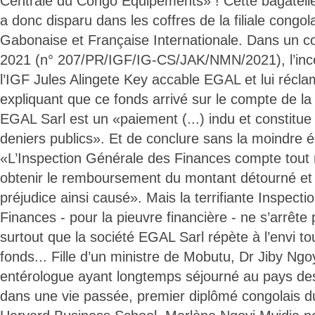
Centrale du Congo Equipements» ! Cette bagatel
a donc disparu dans les coffres de la filiale congo
Gabonaise et Française Internationale. Dans un cou
2021 (n° 207/PR/IGF/IG-CS/JAK/NMN/2021), l’inco
l’IGF Jules Alingete Key accable EGAL et lui réc
expliquant que ce fonds arrivé sur le compte de 
EGAL Sarl est un «paiement (...) indu et constitu
deniers publics». Et de conclure sans la moindre 
«L’Inspection Générale des Finances compte tout
obtenir le remboursement du montant détourné et 
préjudice ainsi causé». Mais la terrifiante Inspect
Finances - pour la pieuvre financière - ne s’arrête
surtout que la société EGAL Sarl répète à l’envi to
fonds... Fille d’un ministre de Mobutu, Dr Jiby Ngo
entérologue ayant longtemps séjourné au pays d
dans une vie passée, premier diplômé congolais du