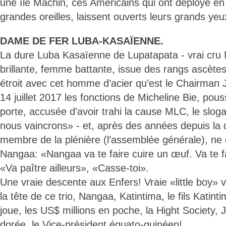
une île Machin, ces Américains qui ont déployé e
grandes oreilles, laissent ouverts leurs grands yeux
DAME DE FER LUBA-KASAÏENNE.
La dure Luba Kasaïenne de Lupatapata - vrai cru
brillante, femme battante, issue des rangs ascèt
étroit avec cet homme d’acier qu’est le Chairman J
14 juillet 2017 les fonctions de Micheline Bie, pou
porte, accusée d’avoir trahi la cause MLC, le slo
nous vaincrons» - et, après des années depuis l
membre de la plénière (l’assemblée générale), ne d
Nangaa: «Nangaa va te faire cuire un œuf. Va te fa
«Va paître ailleurs», «Casse-toi».
Une vraie descente aux Enfers! Vraie «little boy» v
la tête de ce trio, Nangaa, Katintima, le fils Katint
joue, les US$ millions en poche, la Hight Society,
dorée, le Vice-président équato-guinéen!