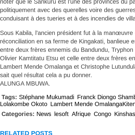
noter que le Sankuru est l’une des provinces du pays
politiquement avec des querelles voire des guerre
conduisant à des tueries et à des incendies de vill
Sous Kabila, l’ancien président fut à la manœuvr
réconciliation en sa ferme de Kingakati, banlieue es
entre deux frères ennemis du Bandundu, Tryphon 
Olivier Kamtitatu Etsu et celle entre deux frères 
Lambert Mende Omalanga et Christophe Lutundul
sait quel résultat cela a pu donner.
ALUNGA MBUWA.
Tags:
Stéphane Mukumadi
Franck Diongo Sham
Lolakombe Okoto
Lambert Mende OmalangaKiten
Categories:
News
lesoft
Afrique
Congo
Kinsha
RELATED POSTS