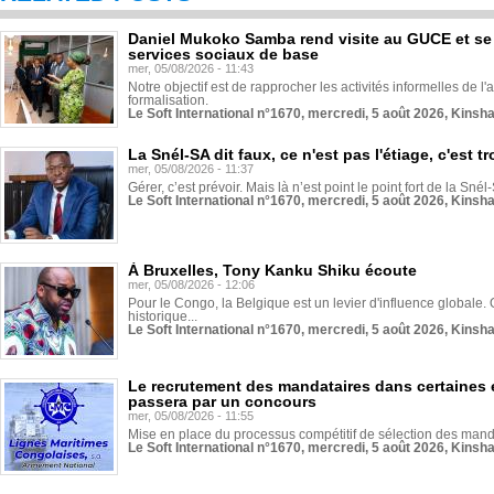
Daniel Mukoko Samba rend visite au GUCE et se
services sociaux de base
mer, 05/08/2026 - 11:43
Notre objectif est de rapprocher les activités informelles de l'
formalisation.
Le Soft International n°1670, mercredi, 5 août 2026, Kinsh
La Snél-SA dit faux, ce n'est pas l'étiage, c'est
mer, 05/08/2026 - 11:37
Gérer, c’est prévoir. Mais là n’est point le point fort de la Sn
Le Soft International n°1670, mercredi, 5 août 2026, Kinsh
À Bruxelles, Tony Kanku Shiku écoute
mer, 05/08/2026 - 12:06
Pour le Congo, la Belgique est un levier d'influence globale. O
historique...
Le Soft International n°1670, mercredi, 5 août 2026, Kinsh
Le recrutement des mandataires dans certaines 
passera par un concours
mer, 05/08/2026 - 11:55
Mise en place du processus compétitif de sélection des manda
Le Soft International n°1670, mercredi, 5 août 2026, Kinsh