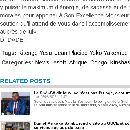
y puiser le maximum d’énergie, de sagesse et de t
morales pour apporter à Son Excellence Monsieur l
soutien qu’il attend de vous dans l’accomplisseme
auprès de lui».
D. DADEI.
Tags:
Kitenge Yesu
Jean Placide Yoko Yakembe
Categories:
News
lesoft
Afrique
Congo
Kinsha
RELATED POSTS
La Snél-SA dit faux, ce n'est pas l'étiage, c'est
mer, 05/08/2026 - 11:37
Gérer, c’est prévoir. Mais là n’est point le point fort de la Sn
Le Soft International n°1670, mercredi, 5 août 2026, Kinsh
Daniel Mukoko Samba rend visite au GUCE et se
services sociaux de base