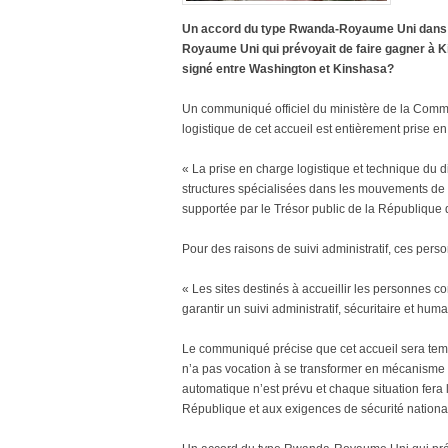
Un accord du type Rwanda-Royaume Uni dans le
Royaume Uni qui prévoyait de faire gagner à Kig
signé entre Washington et Kinshasa?
Un communiqué officiel du ministère de la Commu
logistique de cet accueil est entièrement prise en
« La prise en charge logistique et technique du d
structures spécialisées dans les mouvements de
supportée par le Trésor public de la Républiqu
Pour des raisons de suivi administratif, ces per
« Les sites destinés à accueillir les personnes c
garantir un suivi administratif, sécuritaire et hum
Le communiqué précise que cet accueil sera temp
n’a pas vocation à se transformer en mécanisme d’i
automatique n’est prévu et chaque situation fera 
République et aux exigences de sécurité nationa