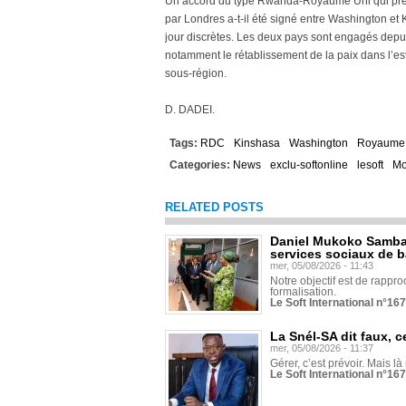
Un accord du type Rwanda-Royaume Uni qui prévoy
par Londres a-t-il été signé entre Washington et 
jour discrètes. Les deux pays sont engagés dep
notamment le rétablissement de la paix dans l’e
sous-région.
D. DADEI.
Tags:
RDC
Kinshasa
Washington
Royaume
Categories:
News
exclu-softonline
lesoft
M
RELATED POSTS
Daniel Mukoko Samba 
services sociaux de 
mer, 05/08/2026 - 11:43
Notre objectif est de rapproc
formalisation.
Le Soft International n°16
La Snél-SA dit faux, c
mer, 05/08/2026 - 11:37
Gérer, c’est prévoir. Mais là
Le Soft International n°16