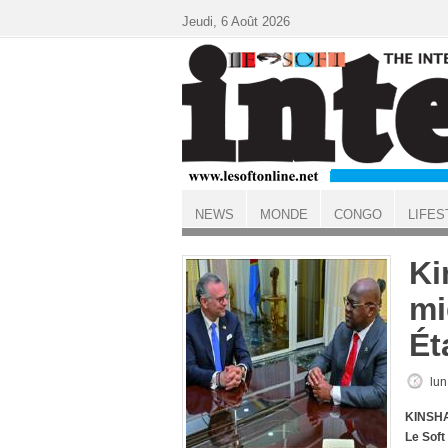
Aller au contenu principal
Jeudi, 6 Août 2026
NEWS
MONDE
CONGO
LIFES
ACCUEIL
Ki
mi
Ét
lun
KINSHA
Le Soft