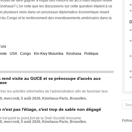
ait de faire gagner à Kigali des millions de $US mais depuis résilié
Kinshasa? L'on note que les discussions sur cette question étaient à ce
uis plusieurs mois dans un processus diplomatico-économique visant
st du Congo et le renforcement des investissements américains dans la
D
 Uni
onde
USA
Congo
Kin-Kiey Mulumba
Kinshasa
Politique
rend visite au GUCE et se préoccupe d'accès aux
base
her les activités informelles de l'administration afin de favoriser leur
70, mercredi, 5 août 2026, Kinshasa-Paris, Bruxelles.
e n'est pas l'étiage, c'est trop de sable non dégagé
 n’est point le point fort de la Snél-Société Anonyme.
Follow
70, mercredi, 5 août 2026, Kinshasa-Paris, Bruxelles.