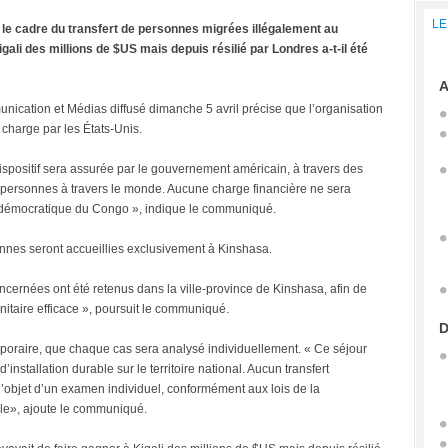
LE
 cadre du transfert de personnes migrées illégalement au
ali des millions de $US mais depuis résilié par Londres a-t-il été
A
nication et Médias diffusé dimanche 5 avril précise que l’organisation
 charge par les États-Unis.
ispositif sera assurée par le gouvernement américain, à travers des
 personnes à travers le monde. Aucune charge financière ne sera
e démocratique du Congo », indique le communiqué.
sonnes seront accueillies exclusivement à Kinshasa.
oncernées ont été retenus dans la ville-province de Kinshasa, afin de
anitaire efficace », poursuit le communiqué.
D
oraire, que chaque cas sera analysé individuellement. « Ce séjour
nstallation durable sur le territoire national. Aucun transfert
l’objet d’un examen individuel, conformément aux lois de la
le», ajoute le communiqué.