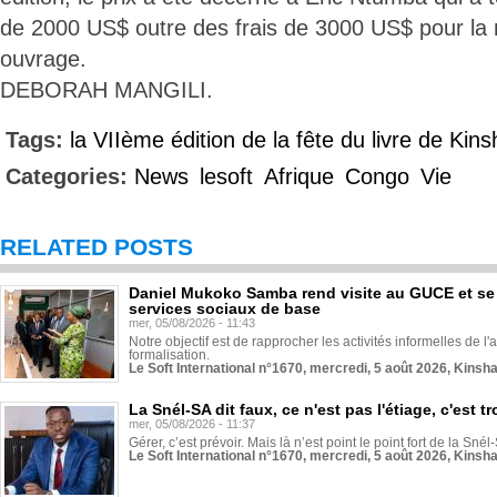
de 2000 US$ outre des frais de 3000 US$ pour la 
ouvrage.
DEBORAH MANGILI.
Tags:
la VIIème édition de la fête du livre de Kin
Categories:
News
lesoft
Afrique
Congo
Vie
RELATED POSTS
Daniel Mukoko Samba rend visite au GUCE et se
services sociaux de base
mer, 05/08/2026 - 11:43
Notre objectif est de rapprocher les activités informelles de l'
formalisation.
Le Soft International n°1670, mercredi, 5 août 2026, Kinsh
La Snél-SA dit faux, ce n'est pas l'étiage, c'est
mer, 05/08/2026 - 11:37
Gérer, c’est prévoir. Mais là n’est point le point fort de la Sn
Le Soft International n°1670, mercredi, 5 août 2026, Kinsh