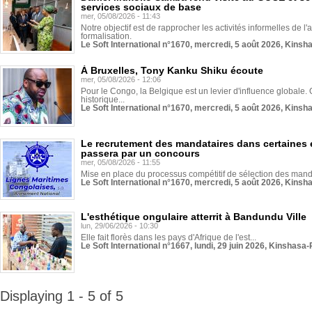
services sociaux de base
mer, 05/08/2026 - 11:43
Notre objectif est de rapprocher les activités informelles de l'
formalisation.
Le Soft International n°1670, mercredi, 5 août 2026, Kinsh
À Bruxelles, Tony Kanku Shiku écoute
mer, 05/08/2026 - 12:06
Pour le Congo, la Belgique est un levier d'influence globale. O
historique...
Le Soft International n°1670, mercredi, 5 août 2026, Kinsh
Le recrutement des mandataires dans certaines 
passera par un concours
mer, 05/08/2026 - 11:55
Mise en place du processus compétitif de sélection des manda
Le Soft International n°1670, mercredi, 5 août 2026, Kinsh
L'esthétique ongulaire atterrit à Bandundu Ville
lun, 29/06/2026 - 10:30
Elle fait florès dans les pays d'Afrique de l'est...
Le Soft International n°1667, lundi, 29 juin 2026, Kinshasa-
Displaying 1 - 5 of 5