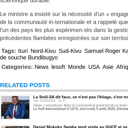
scientifique durable.
Le ministre a insisté sur la nécessité d’un « enga
de la communauté in-ternationale et a rappelé q
l’un des pays les plus expérimen-tés dans la gesti
précédentes flambées enregistrées sur son territoi
Tags:
Ituri
Nord-Kivu
Sud-Kivu
Samuel Roger K
de souche Bundibugyo
Categories:
News
lesoft
Monde
USA
Asie
Afri
RELATED POSTS
La Snél-SA dit faux, ce n'est pas l'étiage, c'est
mer, 05/08/2026 - 11:37
Gérer, c’est prévoir. Mais là n’est point le point fort de la Sn
Le Soft International n°1670, mercredi, 5 août 2026, Kinsh
Daniel Mukoko Samba rend visite au GUCE et se