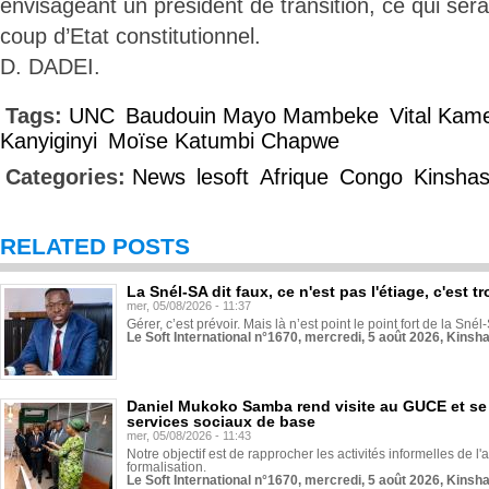
envisageant un président de transition, ce qui sera
coup d’Etat constitutionnel.
D. DADEI.
Tags:
UNC
Baudouin Mayo Mambeke
Vital Kam
Kanyiginyi
Moïse Katumbi Chapwe
Categories:
News
lesoft
Afrique
Congo
Kinsha
RELATED POSTS
La Snél-SA dit faux, ce n'est pas l'étiage, c'est
mer, 05/08/2026 - 11:37
Gérer, c’est prévoir. Mais là n’est point le point fort de la Sn
Le Soft International n°1670, mercredi, 5 août 2026, Kinsh
Daniel Mukoko Samba rend visite au GUCE et se
services sociaux de base
mer, 05/08/2026 - 11:43
Notre objectif est de rapprocher les activités informelles de l'
formalisation.
Le Soft International n°1670, mercredi, 5 août 2026, Kinsh