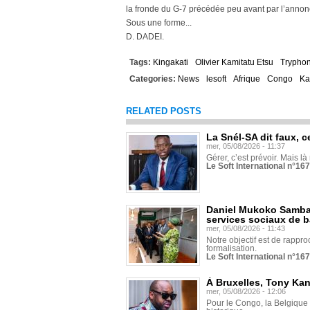
la fronde du G-7 précédée peu avant par l’annonce
Sous une forme...
D. DADEI.
Tags:
Kingakati
Olivier Kamitatu Etsu
Tryphon
Categories:
News
lesoft
Afrique
Congo
Ka
RELATED POSTS
La Snél-SA dit faux, c
mer, 05/08/2026 - 11:37
Gérer, c’est prévoir. Mais là
Le Soft International n°16
Daniel Mukoko Samba 
services sociaux de 
mer, 05/08/2026 - 11:43
Notre objectif est de rapproc
formalisation.
Le Soft International n°16
À Bruxelles, Tony Ka
mer, 05/08/2026 - 12:06
Pour le Congo, la Belgique e