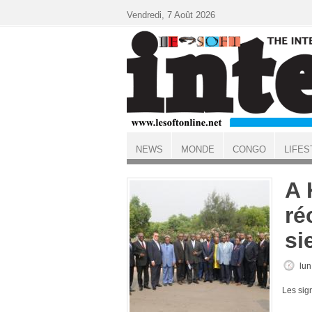
Aller au contenu principal
Vendredi, 7 Août 2026
NEWS
MONDE
CONGO
LIFES
ACCUEIL
A 
ré
si
lun
Les sig