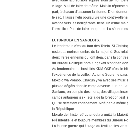
avec toute la précision requise: nom de mon pèr
village. A lui de faire de même. Mais la réponse
part; à chacun d’assumer la sienne. D’en donner de
le sac. Il laisse l’élu poursuivre une contre-offe
avance vers les belligérants, tient l’un d’une ma
l’armistice. Puis de faire une photo. La séance es
LUTUNDULA EN SANGLOTS.
Le lendemain c’est au tour des Tetela. Si Christ
reste pas moins membre de la majorité. Ses rel
deux frères ennemis qui ont déjà, dans la contrée
du Bureau Politique hors Kingakati n’ont rien do
Au lendemain des hostilités KKM-OKE c’est le tr
l’expérience de la veille, l’Autorité Suprême pas
Mokolo wa Pombo. Chacun y va avec ses muscles,
plus de dégâts dans le camp adverse. Lutundula 
Sankuru, on compte des morts, des villages incendié
camps antagonistes - Tetela de la forêt dont est 
Qui se détestent coriacement. Aidé par le même 
la République.
Morale de l’histoire? Lutundula a quitté la Majori
Présidentielle et toujours membres du Bureau Poli
La fausse guerre qui fit rage au Kwilu et les vrai