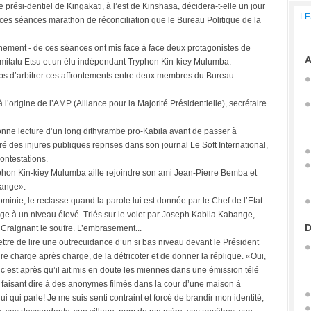
 prési-dentiel de Kingakati, à l’est de Kinshasa, décidera-t-elle un jour
LE
s ces séances marathon de réconciliation que le Bureau Politique de la
inement - de ces séances ont mis face à face deux protagonistes de
A
Kamitatu Etsu et un élu indépendant Tryphon Kin-kiey Mulumba.
emps d’arbitrer ces affrontements entre deux membres du Bureau
 l’origine de l’AMP (Alliance pour la Majorité Présidentielle), secrétaire
donne lecture d’un long dithyrambe pro-Kabila avant de passer à
ré des injures publiques reprises dans son journal Le Soft International,
ontestations.
yphon Kin-kiey Mulumba aille rejoindre son ami Jean-Pierre Bemba et
bange».
ominie, le reclasse quand la parole lui est donnée par le Chef de l’Etat.
arge à un niveau élevé. Triés sur le volet par Joseph Kabila Kabange,
D
. Craignant le soufre. L’embrasement...
ttre de lire une outrecuidance d’un si bas niveau devant le Président
e charge après charge, de la détricoter et de donner la réplique. «Oui,
c’est après qu’il ait mis en doute les miennes dans une émission télé
e, faisant dire à des anonymes filmés dans la cour d’une maison à
ui qui parle! Je me suis senti contraint et forcé de brandir mon identité,