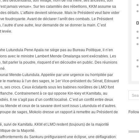
e, ses descendants, son village; nom de ma mère, ses ancêtres, son
 n’est jamais venue». Sur les calamités des rébellions, KKM assume sa
s détails. L’affaire devient sérieuse. Mais le Président veut faire vider
nsive foudroyante. Avant de déclarer l’arrêt des combats. Le Président
D
in, l’autre d’une autre, leur demande de se donner la main. C’est
t levée.
ophe Lutundula Pene Apala ne siège pas au Bureau Politique, il n’en
ations avec le ministre Lambert Mende Omalanga sont exécrables. Les
, fait parler la poudre, risquent d’en découdre en public. Des réunions
nné.
ibunal Mende-Lutundula. Appelée par une urgence ou horripilée par
se le marteau à l’un des sages, le 1er Vice-président du Sénat, Edouard
 ses crocs. Ceux éclatants sous les babines noirâtres de LMO font
flanche. Contrairement à ce qui oppose Kin-kiey et Kamitatu, au
s. Il ne s’agit pas d’un conflit localisé. C’est un conflit entre deux
issu Mende et ceux de la savane dont sont issus Lutundula et d’autres.
groupe de sages, Mokolo dresse un rapport à remettre au Président de
Follow
té, suivi de Kamitatu. KKM et LMO restent (toujours) de la majorité
tique de la Majorité.
s affrontements du Sankuru préfiguraient une éclipse, une déflagration: