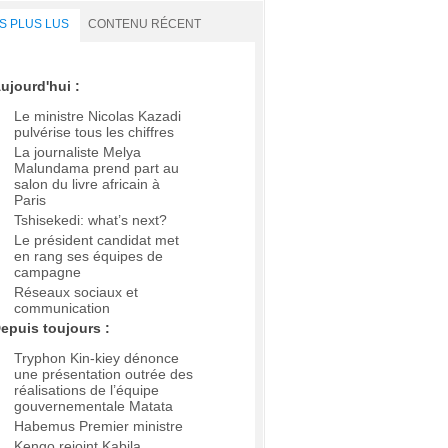
S PLUS LUS
CONTENU RÉCENT
ujourd'hui :
Le ministre Nicolas Kazadi
pulvérise tous les chiffres
La journaliste Melya
Malundama prend part au
salon du livre africain à
Paris
Tshisekedi: what’s next?
Le président candidat met
en rang ses équipes de
campagne
Réseaux sociaux et
communication
epuis toujours :
Tryphon Kin-kiey dénonce
une présentation outrée des
réalisations de l’équipe
gouvernementale Matata
Habemus Premier ministre
Kengo rejoint Kabila