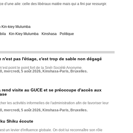
 d’une aile: celle des libéraux matée mais qui a fini par ressurgir.
 Kin-kiey Mulumba
bila
Kin-Kiey Mulumba
Kinshasa
Politique
e n'est pas l'étiage, c'est trop de sable non dégagé
 n’est point le point fort de la Snél-Société Anonyme.
70, mercredi, 5 août 2026, Kinshasa-Paris, Bruxelles.
rend visite au GUCE et se préoccupe d'accès aux
base
her les activités informelles de l'administration afin de favoriser leur
70, mercredi, 5 août 2026, Kinshasa-Paris, Bruxelles.
nku Shiku écoute
st un levier d'influence globale. On doit lui reconnaître son rôle