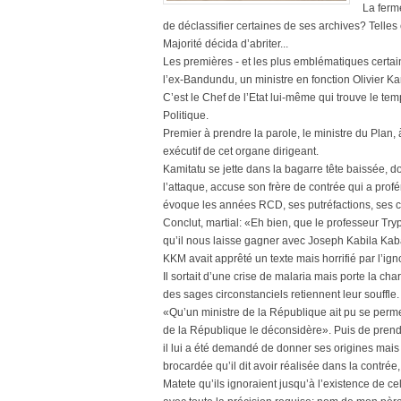
La ferme
de déclassifier certaines de ses archives? Telle
Majorité décida d’abriter...
Les premières - et les plus emblématiques certa
l’ex-Bandundu, un ministre en fonction Olivier 
C’est le Chef de l’Etat lui-même qui trouve le t
Politique.
Premier à prendre la parole, le ministre du Plan, à
exécutif de cet organe dirigeant.
Kamitatu se jette dans la bagarre tête baissée, 
l’attaque, accuse son frère de contrée qui a profé
évoque les années RCD, ses putréfactions, ses c
Conclut, martial: «Eh bien, que le professeur Tr
qu’il nous laisse gagner avec Joseph Kabila Ka
KKM avait apprêté un texte mais horrifié par l’ign
Il sortait d’une crise de malaria mais porte la ch
des sages circonstanciels retiennent leur souffle
«Qu’un ministre de la République ait pu se perme
de la République le déconsidère». Puis de prendr
il lui a été demandé de donner ses origines mais 
brocardée qu’il dit avoir réalisée dans la contré
Matete qu’ils ignoraient jusqu’à l’existence de cel