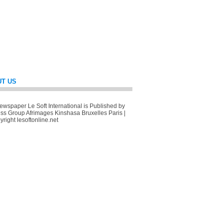
T US
wspaper Le Soft International is Published by
ss Group Afrimages Kinshasa Bruxelles Paris |
right lesoftonline.net