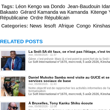
Tags:
Léon Kengo wa Dondo
Jean-Baudouin Ida
Bakaato
Gérard Kamanda wa Kamanda
Kitenge 
Républicaine
Ordre Républicain
Categories:
News
lesoft
Afrique
Congo
Kinsha
RELATED POSTS
La Snél-SA dit faux, ce n'est pas l'étiage, c'est
mer, 05/08/2026 - 11:37
Gérer, c’est prévoir. Mais là n’est point le point fort de la Sn
Le Soft International n°1670, mercredi, 5 août 2026, Kinsh
Daniel Mukoko Samba rend visite au GUCE et se
services sociaux de base
mer, 05/08/2026 - 11:43
Notre objectif est de rapprocher les activités informelles de l'
formalisation.
Le Soft International n°1670, mercredi, 5 août 2026, Kinsh
À Bruxelles, Tony Kanku Shiku écoute
mer, 05/08/2026 - 12:06