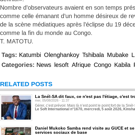
Nombre d’observateurs avaient en son temps pré
comme celle émanant d’un homme désireux de reve
de la scène médiatiques après l’éclipse du 19 dé
comme la fin du monde au Congo.
T. MATOTU.
Tags:
Katumbi
Olenghankoy
Tshibala
Mubake
L
Categories:
News
lesoft
Afrique
Congo
Kabila
RELATED POSTS
La Snél-SA dit faux, ce n'est pas l'étiage, c'est
mer, 05/08/2026 - 11:37
Gérer, c’est prévoir. Mais là n’est point le point fort de la Sn
Le Soft International n°1670, mercredi, 5 août 2026, Kinsh
Daniel Mukoko Samba rend visite au GUCE et se
services sociaux de base