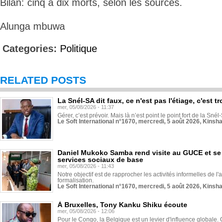
Bilan: cinq à dix morts, selon les sources.
Alunga mbuwa
Categories:
Politique
RELATED POSTS
La Snél-SA dit faux, ce n'est pas l'étiage, c'est
mer, 05/08/2026 - 11:37
Gérer, c’est prévoir. Mais là n’est point le point fort de la Sn
Le Soft International n°1670, mercredi, 5 août 2026, Kinsh
Daniel Mukoko Samba rend visite au GUCE et se
services sociaux de base
mer, 05/08/2026 - 11:43
Notre objectif est de rapprocher les activités informelles de l'
formalisation.
Le Soft International n°1670, mercredi, 5 août 2026, Kinsh
À Bruxelles, Tony Kanku Shiku écoute
mer, 05/08/2026 - 12:06
Pour le Congo, la Belgique est un levier d'influence globale. O