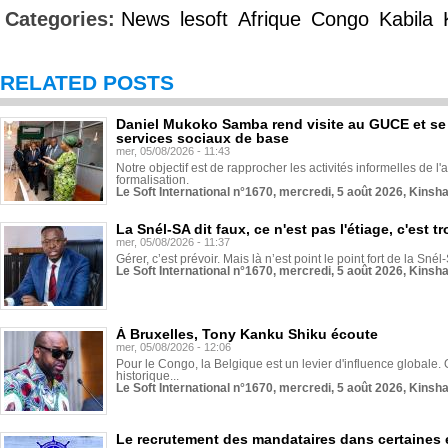
Categories:
News
lesoft
Afrique
Congo
Kabila
RELATED POSTS
Daniel Mukoko Samba rend visite au GUCE et se
services sociaux de base
mer, 05/08/2026 - 11:43
Notre objectif est de rapprocher les activités informelles de l'
formalisation.
Le Soft International n°1670, mercredi, 5 août 2026, Kinsh
La Snél-SA dit faux, ce n'est pas l'étiage, c'est
mer, 05/08/2026 - 11:37
Gérer, c’est prévoir. Mais là n’est point le point fort de la Sn
Le Soft International n°1670, mercredi, 5 août 2026, Kinsh
À Bruxelles, Tony Kanku Shiku écoute
mer, 05/08/2026 - 12:06
Pour le Congo, la Belgique est un levier d'influence globale. O
historique...
Le Soft International n°1670, mercredi, 5 août 2026, Kinsh
Le recrutement des mandataires dans certaines 