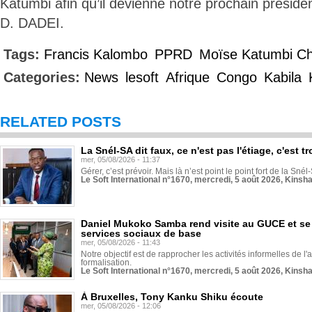
Katumbi afin qu’il devienne notre prochain préside
D. DADEI.
Tags:
Francis Kalombo
PPRD
Moïse Katumbi C
Categories:
News
lesoft
Afrique
Congo
Kabila
RELATED POSTS
La Snél-SA dit faux, ce n'est pas l'étiage, c'est
mer, 05/08/2026 - 11:37
Gérer, c’est prévoir. Mais là n’est point le point fort de la Sn
Le Soft International n°1670, mercredi, 5 août 2026, Kinsh
Daniel Mukoko Samba rend visite au GUCE et se
services sociaux de base
mer, 05/08/2026 - 11:43
Notre objectif est de rapprocher les activités informelles de l'
formalisation.
Le Soft International n°1670, mercredi, 5 août 2026, Kinsh
À Bruxelles, Tony Kanku Shiku écoute
mer, 05/08/2026 - 12:06