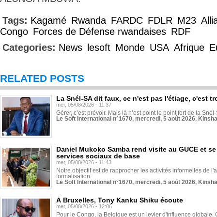
Tags:
Kagamé
Rwanda
FARDC
FDLR
M23
All
Congo
Forces de Défense rwandaises
RDF
Categories:
News
lesoft
Monde
USA
Afrique
E
RELATED POSTS
La Snél-SA dit faux, ce n'est pas l'étiage, c'est
mer, 05/08/2026 - 11:37
Gérer, c’est prévoir. Mais là n’est point le point fort de la Sn
Le Soft International n°1670, mercredi, 5 août 2026, Kinsh
Daniel Mukoko Samba rend visite au GUCE et se
services sociaux de base
mer, 05/08/2026 - 11:43
Notre objectif est de rapprocher les activités informelles de l'
formalisation.
Le Soft International n°1670, mercredi, 5 août 2026, Kinsh
À Bruxelles, Tony Kanku Shiku écoute
mer, 05/08/2026 - 12:06
Pour le Congo, la Belgique est un levier d'influence globale. O