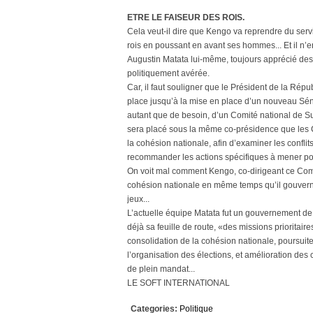
ETRE LE FAISEUR DES ROIS.
Cela veut-il dire que Kengo va reprendre du servi
rois en poussant en avant ses hommes... Et il n’
Augustin Matata lui-même, toujours apprécié des O
politiquement avérée.
Car, il faut souligner que le Président de la Répu
place jusqu’à la mise en place d’un nouveau Sén
autant que de besoin, d’un Comité national de 
sera placé sous la même co-présidence que les C
la cohésion nationale, afin d’examiner les confli
recommander les actions spécifiques à mener pour
On voit mal comment Kengo, co-dirigeant ce Comi
cohésion nationale en même temps qu’il gouvern
jeux...
L’actuelle équipe Matata fut un gouvernement de m
déjà sa feuille de route, «des missions prioritaires
consolidation de la cohésion nationale, poursuite
l’organisation des élections, et amélioration de
de plein mandat...
LE SOFT INTERNATIONAL
Categories:
Politique