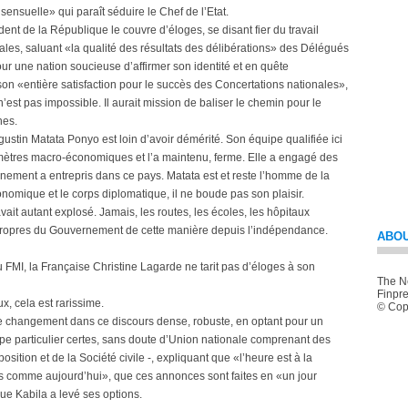
sensuelle» qui paraît séduire le Chef de l’Etat.
ent de la République le couvre d’éloges, se disant fier du travail
les, saluant «la qualité des résultats des délibérations» des Délégués
our une nation soucieuse d’affirmer son identité et en quête
 son «entière satisfaction pour le succès des Concertations nationales»,
est pas impossible. Il aurait mission de baliser le chemin pour le
hes.
gustin Matata Ponyo est loin d’avoir démérité. Son équipe qualifiée ici
ètres macro-économiques et l’a maintenu, ferme. Elle a engagé des
nement a entrepris dans ce pays. Matata est et reste l’homme de la
nomique et le corps diplomatique, il ne boude pas son plaisir.
avait autant explosé. Jamais, les routes, les écoles, les hôpitaux
s propres du Gouvernement de cette manière depuis l’indépendance.
ABOU
 FMI, la Française Christine Lagarde ne tarit pas d’éloges à son
The Ne
Finpre
ux, cela est rarissime.
© Copy
n de changement dans ce discours dense, robuste, en optant pour un
e particulier certes, sans doute d’Union nationale comprenant des
ition et de la Société civile -, expliquant que «l’heure est à la
s comme aujourd’hui», que ces annonces sont faites en «un jour
que Kabila a levé ses options.