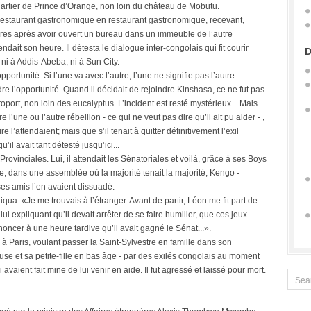
artier de Prince d’Orange, non loin du château de Mobutu.
 restaurant gastronomique en restaurant gastronomique, recevant,
res après avoir ouvert un bureau dans un immeuble de l’autre
ait son heure. Il détesta le dialogue inter-congolais qui fit courir
D
ni à Addis-Abeba, ni à Sun City.
opportunité. Si l’une va avec l’autre, l’une ne signifie pas l’autre.
dre l’opportunité. Quand il décidait de rejoindre Kinshasa, ce ne fut pas
roport, non loin des eucalyptus. L’incident est resté mystérieux... Mais
 l’une ou l’autre rébellion - ce qui ne veut pas dire qu’il ait pu aider - ,
re l’attendaient; mais que s’il tenait à quitter définitivement l’exil
’il avait tant détesté jusqu’ici...
 Provinciales. Lui, il attendait les Sénatoriales et voilà, grâce à ses Boys
se, dans une assemblée où la majorité tenait la majorité, Kengo -
ses amis l’en avaient dissuadé.
liqua: «Je me trouvais à l’étranger. Avant de partir, Léon me fit part de
ui expliquant qu’il devait arrêter de se faire humilier, que ces jeux
nnoncer à une heure tardive qu’il avait gagné le Sénat...».
 à Paris, voulant passer la Saint-Sylvestre en famille dans son
ouse et sa petite-fille en bas âge - par des exilés congolais au moment
i avaient fait mine de lui venir en aide. Il fut agressé et laissé pour mort.