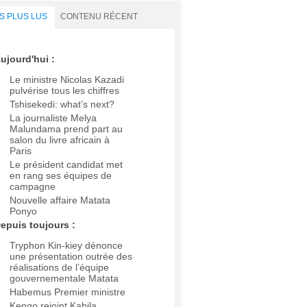
S PLUS LUS
CONTENU RÉCENT
ujourd'hui :
Le ministre Nicolas Kazadi
pulvérise tous les chiffres
Tshisekedi: what’s next?
La journaliste Melya
Malundama prend part au
salon du livre africain à
Paris
Le président candidat met
en rang ses équipes de
campagne
Nouvelle affaire Matata
Ponyo
epuis toujours :
Tryphon Kin-kiey dénonce
une présentation outrée des
réalisations de l’équipe
gouvernementale Matata
Habemus Premier ministre
Kengo rejoint Kabila