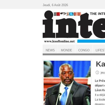
Aller au contenu principal
Jeudi, 6 Août 2026
NEWS
MONDE
CONGO
LIFES
ACCUEIL
Ka
jeu
Le Prés
départ 
Léon K
Il a déj
La toute
devenu l