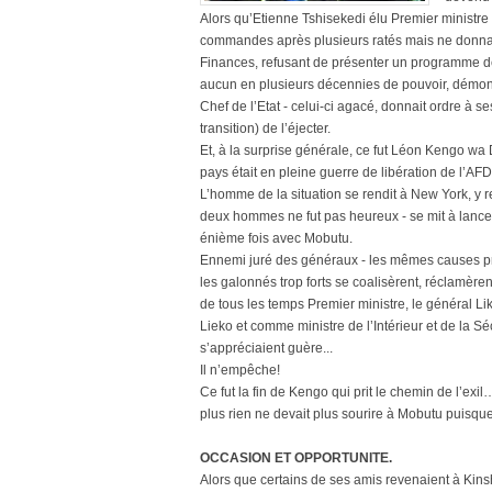
Alors qu’Etienne Tshisekedi élu Premier ministre 
commandes après plusieurs ratés mais ne donnant
Finances, refusant de présenter un programme d
aucun en plusieurs décennies de pouvoir, démoné
Chef de l’Etat - celui-ci agacé, donnait ordre à
transition) de l’éjecter.
Et, à la surprise générale, ce fut Léon Kengo wa 
pays était en pleine guerre de libération de l’AFD
L’homme de la situation se rendit à New York, y r
deux hommes ne fut pas heureux - se mit à lancer u
énième fois avec Mobutu.
Ennemi juré des généraux - les mêmes causes prod
les galonnés trop forts se coalisèrent, réclamèr
de tous les temps Premier ministre, le général L
Lieko et comme ministre de l’Intérieur et de la S
s’appréciaient guère...
Il n’empêche!
Ce fut la fin de Kengo qui prit le chemin de l’ex
plus rien ne devait plus sourire à Mobutu puisque 
OCCASION ET OPPORTUNITE.
Alors que certains de ses amis revenaient à Kinsha