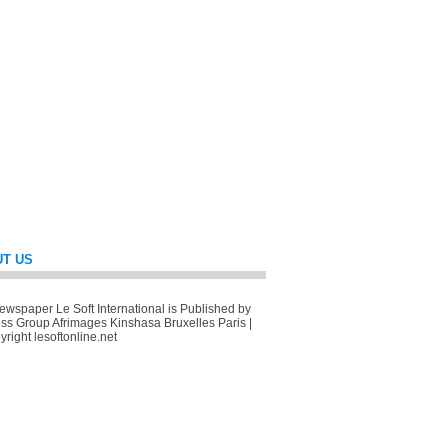
T US
wspaper Le Soft International is Published by
ss Group Afrimages Kinshasa Bruxelles Paris |
right lesoftonline.net