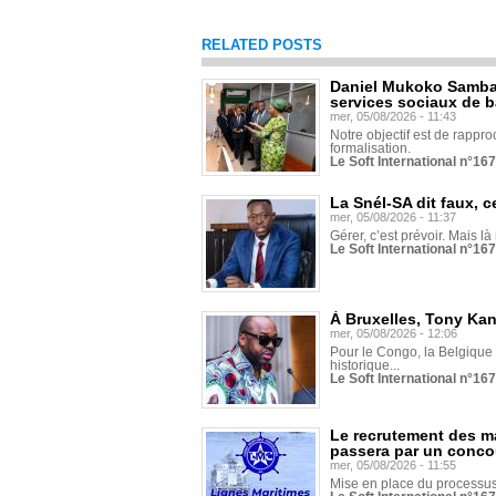
RELATED POSTS
Daniel Mukoko Samba 
services sociaux de 
mer, 05/08/2026 - 11:43
Notre objectif est de rapproc
formalisation.
Le Soft International n°16
La Snél-SA dit faux, c
mer, 05/08/2026 - 11:37
Gérer, c’est prévoir. Mais là
Le Soft International n°16
À Bruxelles, Tony Ka
mer, 05/08/2026 - 12:06
Pour le Congo, la Belgique e
historique...
Le Soft International n°16
Le recrutement des m
passera par un conco
mer, 05/08/2026 - 11:55
Mise en place du processus 