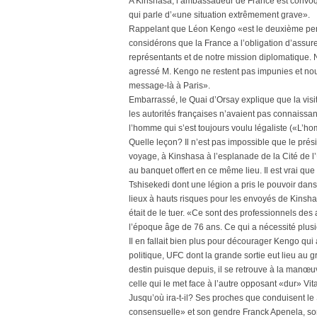
A Kinshasa, l’ambassadeur de France est convoq
qui parle d’«une situation extrêmement grave».
Rappelant que Léon Kengo «est le deuxième perso
considérons que la France a l’obligation d’assure
représentants et de notre mission diplomatique. 
agressé M. Kengo ne restent pas impunies et no
message-là à Paris».
Embarrassé, le Quai d’Orsay explique que la visi
les autorités françaises n’avaient pas connaissa
l’homme qui s’est toujours voulu légaliste («L’ho
Quelle leçon? Il n’est pas impossible que le prés
voyage, à Kinshasa à l’esplanade de la Cité de l’U
au banquet offert en ce même lieu. Il est vrai que
Tshisekedi dont une légion a pris le pouvoir dans 
lieux à hauts risques pour les envoyés de Kinsha
était de le tuer. «Ce sont des professionnels des
l’époque âge de 76 ans. Ce qui a nécessité plusi
Il en fallait bien plus pour décourager Kengo qui 
politique, UFC dont la grande sortie eut lieu au 
destin puisque depuis, il se retrouve à la manœuv
celle qui le met face à l’autre opposant «dur» Vit
Jusqu’où ira-t-il? Ses proches que conduisent l
consensuelle» et son gendre Franck Apenela, sont