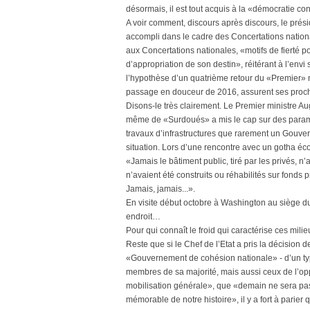
désormais, il est tout acquis à la «démocratie con
A voir comment, discours après discours, le présid
accompli dans le cadre des Concertations nationa
aux Concertations nationales, «motifs de fierté p
d’appropriation de son destin», réitérant à l’envi
l’hypothèse d’un quatrième retour du «Premier» n’
passage en douceur de 2016, assurent ses proc
Disons-le très clairement. Le Premier ministre Au
même de «Surdoués» a mis le cap sur des param
travaux d’infrastructures que rarement un Gouver
situation. Lors d’une rencontre avec un gotha éco
«Jamais le bâtiment public, tiré par les privés, n’
n’avaient été construits ou réhabilités sur fond
Jamais, jamais...».
En visite début octobre à Washington au siège du
endroit…
Pour qui connaît le froid qui caractérise ces milie
Reste que si le Chef de l’Etat a pris la décisio
«Gouvernement de cohésion nationale» - d’un typ
membres de sa majorité, mais aussi ceux de l’oppos
mobilisation générale», que «demain ne sera pa
mémorable de notre histoire», il y a fort à parier 