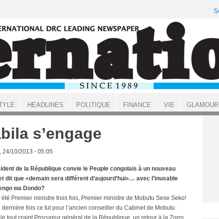
S
TYLE
HEADLINES
POLITIQUE
FINANCE
VIE
GLAMOUR
bila s’engage
, 24/10/2013 - 05:05
ident de la République convie le Peuple congolais à un nouveau
et dit que «demain sera différent d’aujourd’hui»… avec l’inusable
engo wa Dondo?
à été Premier ministre trois fois, Premier ministre de Mobutu Sese Seko!
 dernière fois ce fut pour l’ancien conseiller du Cabinet de Mobutu
e tout craint Procureur général de la République, un retour à la Zorro.