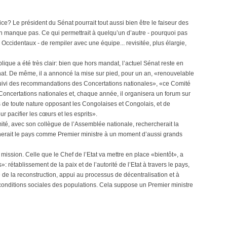
ce? Le président du Sénat pourrait tout aussi bien être le faiseur des
en manque pas. Ce qui permettrait à quelqu’un d’autre - pourquoi pas
ccidentaux - de rempiler avec une équipe... revisitée, plus élargie,
blique a été très clair: bien que hors mandat, l’actuel Sénat reste en
at. De même, il a annoncé la mise sur pied, pour un an, «renouvelable
Suivi des recommandations des Concertations nationales», «ce Comité
oncertations nationales et, chaque année, il organisera un forum sur
ts de toute nature opposant les Congolaises et Congolais, et de
 pacifier les cœurs et les esprits».
té, avec son collègue de l’Assemblée nationale, rechercherait la
erait le pays comme Premier ministre à un moment d’aussi grands
ission. Celle que le Chef de l’Etat va mettre en place «bientôt», a
»: rétablissement de la paix et de l’autorité de l’Etat à travers le pays,
 de la reconstruction, appui au processus de décentralisation et à
s conditions sociales des populations. Cela suppose un Premier ministre