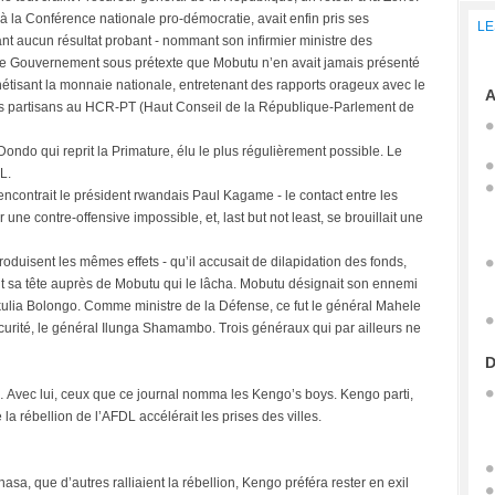
à la Conférence nationale pro-démocratie, avait enfin pris ses
LE
 aucun résultat probant - nommant son infirmier ministre des
e Gouvernement sous prétexte que Mobutu n’en avait jamais présenté
tisant la monnaie nationale, entretenant des rapports orageux avec le
A
 ses partisans au HCR-PT (Haut Conseil de la République-Parlement de
Dondo qui reprit la Primature, élu le plus régulièrement possible. Le
L.
encontrait le président rwandais Paul Kagame - le contact entre les
ne contre-offensive impossible, et, last but not least, se brouillait une
uisent les mêmes effets - qu’il accusait de dilapidation des fonds,
ent sa tête auprès de Mobutu qui le lâcha. Mobutu désignait son ennemi
ikulia Bolongo. Comme ministre de la Défense, ce fut le général Mahele
écurité, le général Ilunga Shamambo. Trois généraux qui par ailleurs ne
D
il… Avec lui, ceux que ce journal nomma les Kengo’s boys. Kengo parti,
la rébellion de l’AFDL accélérait les prises des villes.
sa, que d’autres ralliaient la rébellion, Kengo préféra rester en exil