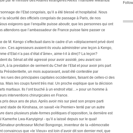
ué par le ministre des Affaires étrangères Alexis Thambwe Mwamba
Follow
nnage de l’Etat congolais, qu’il a été blessé et hospitalisé. Nous
r la sécurité des officiels congolais de passage à Paris, de nos
Nous exigeons que l’enquête puisse aboutir, que les personnes qui ont
us attendons que l’ambassadeur de France puisse faire passer ce
te de M. Kengo s’effectuait dans le cadre d’un «déplacement privé dont
nce». Ces agresseurs avaient-ils voulu administrer une leçon à Kengo,
mme d’Etat n’a pas d’état d’âme», aime-t-il à dire)? La leçon?
ident du Sénat ait été agressé pour avoir assisté, peu avant son
A, à la prestation de serment du Chef de l’Etat et pour avoir pris part
 la Présidentielle, un mois auparavant, avait été contestée par
les rues des principales capitales occidentales, faisant de celles-ci des
sa. Mais les coups furent très mal. Un proche explique que la décision
 arts martiaux. Ils l’ont touché à un endroit vital…» pour un homme à
eurs interventions chirurgicales en France.
a pris deux ans de plus. Après avoir mis sur pied son propre parti
grand stade de Kinshasa, on savait «le Premier» tenté par un autre
re dans plusieurs plate-formes politiques d’opposition, la dernière est
al Kamerhe Lwa-Kanyiginyi - qu’il a laissé depuis sur le quai!
e Sénateur-professeur Michel Bongongo, inventeur de la «démocratie
 convaincus que «le Vieux» est loin d’avoir dit son dernier mot, que