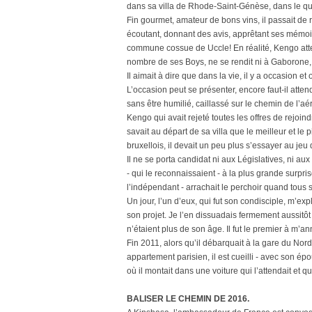
dans sa villa de Rhode-Saint-Génèse, dans le qu
Fin gourmet, amateur de bons vins, il passait de
écoutant, donnant des avis, apprêtant ses mémoi
commune cossue de Uccle! En réalité, Kengo attend
nombre de ses Boys, ne se rendit ni à Gaborone, 
Il aimait à dire que dans la vie, il y a occasion et 
L’occasion peut se présenter, encore faut-il atten
sans être humilié, caillassé sur le chemin de l’aé
Kengo qui avait rejeté toutes les offres de rejoindre
savait au départ de sa villa que le meilleur et le pi
bruxellois, il devait un peu plus s’essayer au jeu qu
Il ne se porta candidat ni aux Législatives, ni aux
- qui le reconnaissaient - à la plus grande surpri
l’indépendant - arrachait le perchoir quand tous 
Un jour, l’un d’eux, qui fut son condisciple, m’exp
son projet. Je l’en dissuadais fermement aussitôt l
n’étaient plus de son âge. Il fut le premier à m’a
Fin 2011, alors qu’il débarquait à la gare du Nord
appartement parisien, il est cueilli - avec son ép
où il montait dans une voiture qui l’attendait et qu
BALISER LE CHEMIN DE 2016.