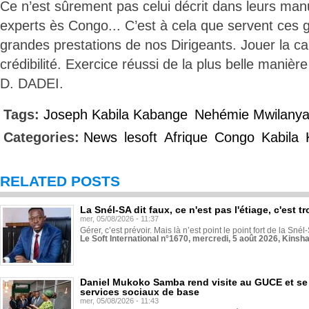
Ce n’est sûrement pas celui décrit dans leurs manu
experts ès Congo... C’est à cela que servent ces 
grandes prestations de nos Dirigeants. Jouer la ca
crédibilité. Exercice réussi de la plus belle manière
D. DADEI.
Tags:
Joseph Kabila Kabange
Nehémie Mwilanya
Categories:
News
lesoft
Afrique
Congo
Kabila
RELATED POSTS
La Snél-SA dit faux, ce n'est pas l'étiage, c'est
mer, 05/08/2026 - 11:37
Gérer, c’est prévoir. Mais là n’est point le point fort de la Sn
Le Soft International n°1670, mercredi, 5 août 2026, Kinsh
Daniel Mukoko Samba rend visite au GUCE et se
services sociaux de base
mer, 05/08/2026 - 11:43