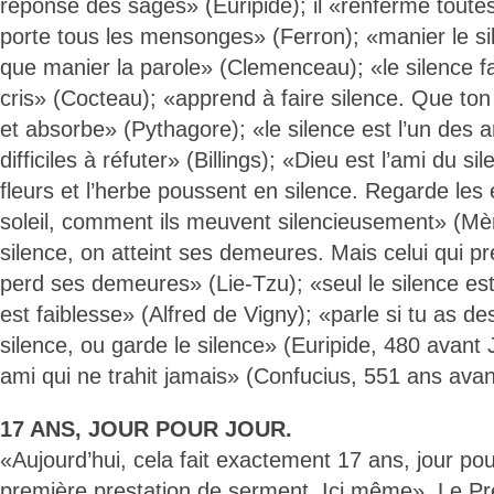
réponse des sages» (Euripide); il «renferme toutes 
porte tous les mensonges» (Ferron); «manier le sile
que manier la parole» (Clemenceau); «le silence fa
cris» (Cocteau); «apprend à faire silence. Que ton
et absorbe» (Pythagore); «le silence est l’un des 
difficiles à réfuter» (Billings); «Dieu est l’ami du si
fleurs et l’herbe poussent en silence. Regarde les ét
soleil, comment ils meuvent silencieusement» (Mèr
silence, on atteint ses demeures. Mais celui qui pr
perd ses demeures» (Lie-Tzu); «seul le silence est
est faiblesse» (Alfred de Vigny); «parle si tu as de
silence, ou garde le silence» (Euripide, 480 avant J
ami qui ne trahit jamais» (Confucius, 551 ans avan
17 ANS, JOUR POUR JOUR.
«Aujourd’hui, cela fait exactement 17 ans, jour po
première prestation de serment. Ici même». Le Pré