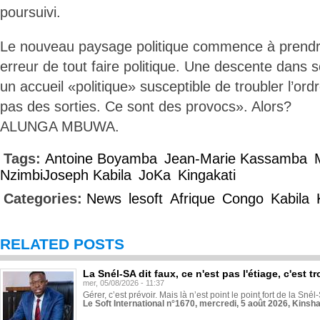
poursuivi.
Le nouveau paysage politique commence à prendre
erreur de tout faire politique. Une descente dans so
un accueil «politique» susceptible de troubler l’or
pas des sorties. Ce sont des provocs». Alors?
ALUNGA MBUWA.
Tags:
Antoine Boyamba
Jean-Marie Kassamba
NzimbiJoseph Kabila
JoKa
Kingakati
Categories:
News
lesoft
Afrique
Congo
Kabila
RELATED POSTS
La Snél-SA dit faux, ce n'est pas l'étiage, c'est
mer, 05/08/2026 - 11:37
Gérer, c’est prévoir. Mais là n’est point le point fort de la Sn
Le Soft International n°1670, mercredi, 5 août 2026, Kinsh