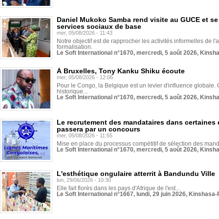
Daniel Mukoko Samba rend visite au GUCE et se
services sociaux de base
mer, 05/08/2026 - 11:43
Notre objectif est de rapprocher les activités informelles de l'
formalisation.
Le Soft International n°1670, mercredi, 5 août 2026, Kinsh
À Bruxelles, Tony Kanku Shiku écoute
mer, 05/08/2026 - 12:06
Pour le Congo, la Belgique est un levier d'influence globale. O
historique...
Le Soft International n°1670, mercredi, 5 août 2026, Kinsh
Le recrutement des mandataires dans certaines 
passera par un concours
mer, 05/08/2026 - 11:55
Mise en place du processus compétitif de sélection des manda
Le Soft International n°1670, mercredi, 5 août 2026, Kinsh
L'esthétique ongulaire atterrit à Bandundu Ville
lun, 29/06/2026 - 10:30
Elle fait florès dans les pays d'Afrique de l'est...
Le Soft International n°1667, lundi, 29 juin 2026, Kinshasa-