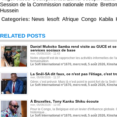
Session de la Commission nationale mixte
Bretto
Hussein
Categories:
News
lesoft
Afrique
Congo
Kabila
RELATED POSTS
Daniel Mukoko Samba rend visite au GUCE et se
services sociaux de base
mer, 05/08/2026 - 11:43
Notre objectif est de rapprocher les activités informelles de l'
formalisation.
Le Soft International n°1670, mercredi, 5 août 2026, Kinsh
La Snél-SA dit faux, ce n'est pas l'étiage, c'est
mer, 05/08/2026 - 11:37
Gérer, c’est prévoir. Mais là n’est point le point fort de la Sn
Le Soft International n°1670, mercredi, 5 août 2026, Kinsh
À Bruxelles, Tony Kanku Shiku écoute
mer, 05/08/2026 - 12:06
Pour le Congo, la Belgique est un levier d'influence globale. O
historique...
Le Soft International n°1670, mercredi, 5 août 2026, Kinsh