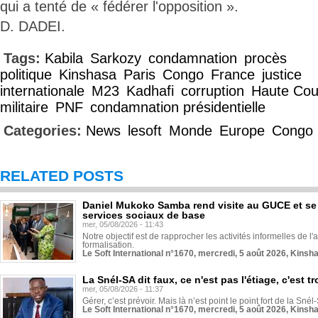
qui a tenté de « fédérer l'opposition ».
D. DADEI.
Tags:
Kabila
Sarkozy
condamnation
procès
politique
Kinshasa
Paris
Congo
France
justice
internationale
M23
Kadhafi
corruption
Haute Cou
militaire
PNF
condamnation présidentielle
Categories:
News
lesoft
Monde
Europe
Congo
RELATED POSTS
Daniel Mukoko Samba rend visite au GUCE et se
services sociaux de base
mer, 05/08/2026 - 11:43
Notre objectif est de rapprocher les activités informelles de l'
formalisation.
Le Soft International n°1670, mercredi, 5 août 2026, Kinsh
La Snél-SA dit faux, ce n'est pas l'étiage, c'est
mer, 05/08/2026 - 11:37
Gérer, c’est prévoir. Mais là n’est point le point fort de la Sn
Le Soft International n°1670, mercredi, 5 août 2026, Kinsh