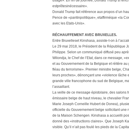
usage». En fin de journée, Donald Trump a renché
estprêtesinécessaire».
Donald Trump fait référence aux propos d’un haut
Pence de «pantinpolitique», etaffirméque «la Co
avec les Etats-Unis».
RÉCHAUFFEMENT AVEC BRUXELLES.
Entre Bruxelleset Kinshasa, assiste-t-on à l’accalm
Le 29 mai 2018, le Président de la République
Philippe. Selon un communiqué diffusé peu après
Wilondja, le Chef de l’Etat, dans ce message, «
et au Gouvernement de la Belgique et réitère au p
fléau du terrorisme». Premier ministre belge, Cha
leurs proches», dénonçant une «violence lâche et 
grande ville francophone du sud de Belgique, mard
l’assaillant.
La veille de ce message épistolaire, des salons hu
émissaire belge de haut niveau, le chevalier Fr
Marie Joseph Corneille Hubert de Donea), plusieur
officielle du Gouvernement belge sollicitant une
de la Maison Schengen. Kinshasa a accueilli posi
donné des «instructions claires». Que Joseph Kabil
visible. Qu’il n’ait pas foulé les pieds de la Cap