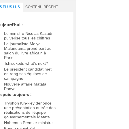
S PLUS LUS
CONTENU RÉCENT
ujourd'hui :
Le ministre Nicolas Kazadi
pulvérise tous les chiffres
La journaliste Melya
Malundama prend part au
salon du livre africain à
Paris
Tshisekedi: what’s next?
Le président candidat met
en rang ses équipes de
campagne
Nouvelle affaire Matata
Ponyo
epuis toujours :
Tryphon Kin-kiey dénonce
une présentation outrée des
réalisations de l’équipe
gouvernementale Matata
Habemus Premier ministre
Kengo rejoint Kabila