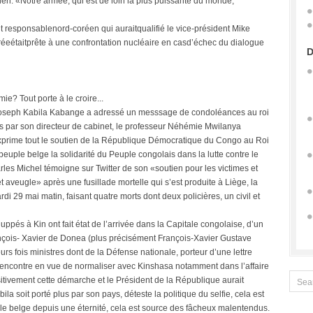
ri: «Notre armée, qui est de loin la plus puissante du monde,
 responsablenord-coréen qui auraitqualifié le vice-président Mike
réeétaitprête à une confrontation nucléaire en casd’échec du dialogue
D
ie? Tout porte à le croire...
 Joseph Kabila Kabange a adressé un messsage de condoléances au roi
 par son directeur de cabinet, le professeur Néhémie Mwilanya
exprime tout le soutien de la République Démocratique du Congo au Roi
euple belge la solidarité du Peuple congolais dans la lutte contre le
rles Michel témoigne sur Twitter de son «soutien pour les victimes et
aveugle» après une fusillade mortelle qui s’est produite à Liège, la
i 29 mai matin, faisant quatre morts dont deux policières, un civil et
ppés à Kin ont fait état de l’arrivée dans la Capitale congolaise, d’un
ançois- Xavier de Donea (plus précisément François-Xavier Gustave
s fois ministres dont de la Défense nationale, porteur d’une lettre
 rencontre en vue de normaliser avec Kinshasa notamment dans l’affaire
tivement cette démarche et le Président de la République aurait
a soit porté plus par son pays, déteste la politique du selfie, cela est
itale belge depuis une éternité, cela est source des fâcheux malentendus.