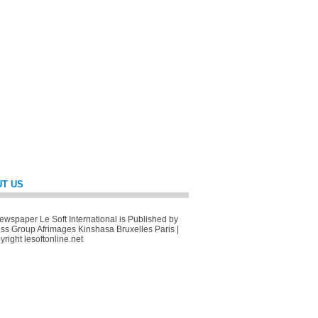
T US
wspaper Le Soft International is Published by
ss Group Afrimages Kinshasa Bruxelles Paris |
right lesoftonline.net