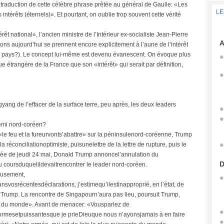
a traduction de cette célèbre phrase prêtée au général de Gaulle: «Les
LE
 intérêts (éternels)». Et pourtant, on oublie trop souvent cette vérité
rêt national», l’ancien ministre de l’Intérieur ex-socialiste Jean-Pierre
A
ns aujourd’hui se prennent encore explicitement à l’aune de l’intérêt
êt du pays?). Le concept lui-même est devenu évanescent. On évoque plus
que étrangère de la France que son «intérêt» qui serait par définition,
g de l’effacer de la surface terre, peu après, les deux leaders
nemi nord-coréen?
le feu et la fureurvonts’abattre» sur la péninsulenord-coréenne, Trump
réconciliationoptimiste, puisunelettre de la lettre de rupture, puis le
tée de jeudi 24 mai, Donald Trump annoncel’annulation du
D
u coursduquelildevaitrencontrer le leader nord-coréen.
eusement,
nsvosrécentesdéclarations, j’estimequ’ilestinapproprié, en l’état, de
Trump. La rencontre de Singapourn’aura pas lieu, poursuit Trump,
nt du monde». Avant de menacer: «Vousparlez de
normesetpuissantesque je prieDieuque nous n’ayonsjamais à en faire