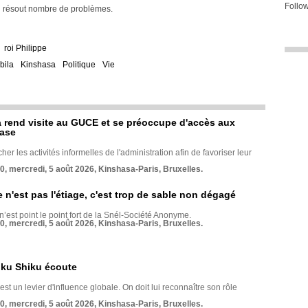
Follow
n résout nombre de problèmes.
roi Philippe
bila
Kinshasa
Politique
Vie
rend visite au GUCE et se préoccupe d'accès aux
base
her les activités informelles de l'administration afin de favoriser leur
70, mercredi, 5 août 2026, Kinshasa-Paris, Bruxelles.
e n'est pas l'étiage, c'est trop de sable non dégagé
 n’est point le point fort de la Snél-Société Anonyme.
70, mercredi, 5 août 2026, Kinshasa-Paris, Bruxelles.
nku Shiku écoute
st un levier d'influence globale. On doit lui reconnaître son rôle
70, mercredi, 5 août 2026, Kinshasa-Paris, Bruxelles.