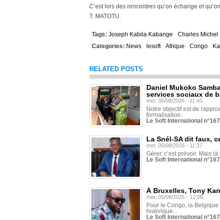
C’est lors des rencontres qu’on échange et qu’o
T. MATOTU.
Tags:
Joseph Kabila Kabange
Charles Michel
Categories:
News
lesoft
Afrique
Congo
Ka
RELATED POSTS
Daniel Mukoko Samba 
services sociaux de 
mer, 05/08/2026 - 11:43
Notre objectif est de rapproc
formalisation.
Le Soft International n°16
La Snél-SA dit faux, c
mer, 05/08/2026 - 11:37
Gérer, c’est prévoir. Mais là
Le Soft International n°16
À Bruxelles, Tony Ka
mer, 05/08/2026 - 12:06
Pour le Congo, la Belgique e
historique...
Le Soft International n°16