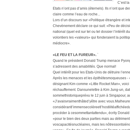
C’est l
Etats n’ont pas d’amis (éternels). Ils n’ont que des
claire comme l’eau de roche...
Lors d’un discours sur «Politique étrangère et inté
Chevènement déclare ce qui suit: «Peu de décisio
national (quel est sur tel ou tel dossier l’intér
volontiers les «valeurs» qui fonderaient la politi
médiocre».
«LE FEU ET LA FUREUR».
`
Quand le président Donald Trump menace Pyongyan
s’adressent des amabilités. Que normal!
Quel intérêt pour les Etats-Unis de détruire l’en
Après les menaces et les épithètesmoqueuses - «
désignant Kim comme «Little Rocket Man», voici la 
réchauffement. Dansunelettre à Kim Jung-un, da
sommethistoriqueprévu le 12 juin à Singapour, a
«J’avaisvraimenthâted’yêtre avec vous.Malheur
considérantl’immensecolèreetl’hostilitéaffichéeda
procéder à cesommettantattendu», écrity Donald 
«pour le bien des deux parties mais au détrime
voscapacitésnucléaires, mais les nôtressontsié